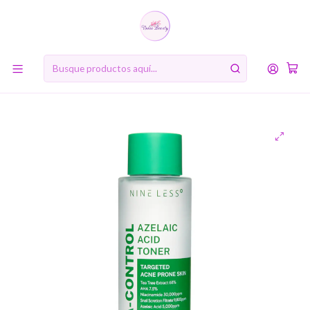
10% de descuento en tu primera compra online. Código: BIENVENIDA10
Inicio
MARCAS
Nineless
A-Control Azelaic Acid Toner (Nineless) - 150ml Tónico
pieles problemáticas o con acné