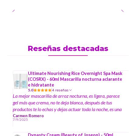
Reseñas destacadas
Ultimate Nourishing Rice Overnight Spa Mask
(COSRX) - 60ml Mascarilla nocturna aclarante
e hidratante
5.0
4 reseñas
La mejor mascarilla de arroz nocturna, es ligera, parece
gel más que crema, no te deja blanca, después de tus
productos te lo echas y dejas actuar toda la noche, es una
maravilla ☺️
Carmen Romero
7/9/2025
Dynasty Cream (Beauty of Joseon) - 50ml