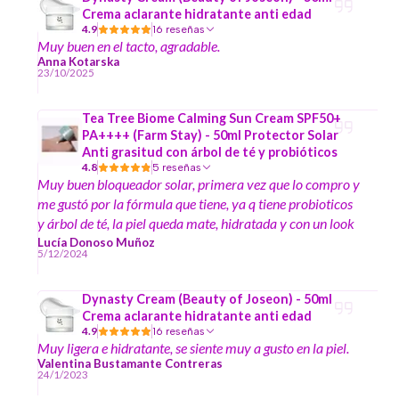
Crema aclarante hidratante anti edad
4.9
16 reseñas
Muy buen en el tacto, agradable.
Anna Kotarska
23/10/2025
Tea Tree Biome Calming Sun Cream SPF50+
PA++++ (Farm Stay) - 50ml Protector Solar
Anti grasitud con árbol de té y probióticos
4.8
5 reseñas
Muy buen bloqueador solar, primera vez que lo compro y
me gustó por la fórmula que tiene, ya q tiene probioticos
y árbol de té, la piel queda mate, hidratada y con un look
muy bonito, tiene aroma herbal lo cual lo hace sentir aún
Lucía Donoso Muñoz
5/12/2024
más natural.
Dynasty Cream (Beauty of Joseon) - 50ml
Crema aclarante hidratante anti edad
4.9
16 reseñas
Muy ligera e hidratante, se siente muy a gusto en la piel.
Valentina Bustamante Contreras
24/1/2023