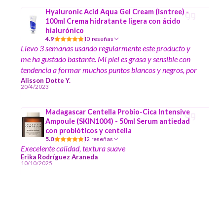
Hyaluronic Acid Aqua Gel Cream (Isntree) -
100ml Crema hidratante ligera con ácido
hialurónico
4.9
10 reseñas
Llevo 3 semanas usando regularmente este producto y
me ha gustado bastante. Mi piel es grasa y sensible con
tendencia a formar muchos puntos blancos y negros, por
lo que no usaba cremas debido a que normalmente me
Alisson Dotte Y.
20/4/2023
irritaban y me salían más comedones (que se
inflamaban). Esta crema en gel me ha ayudado mucho
Madagascar Centella Probio-Cica Intensive
con la hidratación, es fácil de aplicar, se absorbe rápido y
Ampoule (SKIN1004) - 50ml Serum antiedad
no deja grasosa la piel, además de que no me generado
con probióticos y centella
ningún efecto adverso, sólo efectos positivos :))
5.0
12 reseñas
Execelente calidad, textura suave
Erika Rodríguez Araneda
10/10/2025