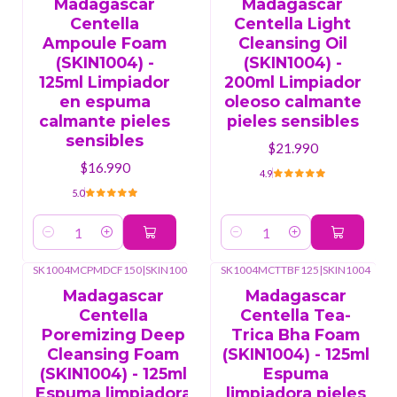
Madagascar
Madagascar
Centella
Centella Light
Ampoule Foam
Cleansing Oil
(SKIN1004) -
(SKIN1004) -
125ml Limpiador
200ml Limpiador
en espuma
oleoso calmante
calmante pieles
pieles sensibles
sensibles
$21.990
$16.990
4.9
5.0
Cantidad
Cantidad
SK1004MCPMDCF150
|
SKIN1004
SK1004MCTTBF125
|
SKIN1004
Madagascar
Madagascar
Centella
Centella Tea-
Poremizing Deep
Trica Bha Foam
Cleansing Foam
(SKIN1004) - 125ml
(SKIN1004) - 125ml
Espuma
Espuma limpiadora
limpiadora pieles