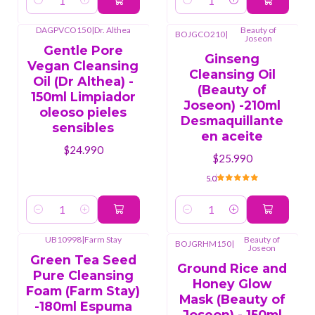
Cantidad
Cantidad
DAGPVCO150
|
Dr. Althea
Beauty of
BOJGCO210
|
Joseon
Gentle Pore
Ginseng
Vegan Cleansing
Cleansing Oil
Oil (Dr Althea) -
(Beauty of
150ml Limpiador
Joseon) -210ml
oleoso pieles
Desmaquillante
sensibles
en aceite
$24.990
$25.990
5.0
Cantidad
Cantidad
UB10998
|
Farm Stay
Beauty of
BOJGRHM150
|
Joseon
Green Tea Seed
Ground Rice and
Pure Cleansing
Honey Glow
Foam (Farm Stay)
Mask (Beauty of
-180ml Espuma
Joseon) - 150ml