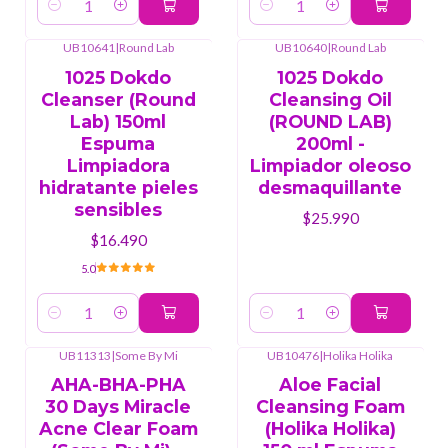
Cantidad
Cantidad
UB10641
|
Round Lab
UB10640
|
Round Lab
1025 Dokdo
1025 Dokdo
Cleanser (Round
Cleansing Oil
Lab) 150ml
(ROUND LAB)
Espuma
200ml -
Limpiadora
Limpiador oleoso
hidratante pieles
desmaquillante
sensibles
$25.990
$16.490
5.0
Cantidad
Cantidad
UB11313
|
Some By Mi
UB10476
|
Holika Holika
AHA-BHA-PHA
Aloe Facial
30 Days Miracle
Cleansing Foam
Acne Clear Foam
(Holika Holika)