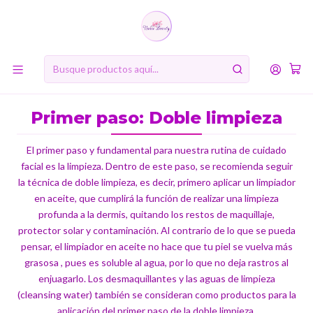
10% de descuento en tu primera compra online. Código: BIENVENIDA10
Inicio
RUTINA DE BELLEZA COREANA
Primer paso: Doble limpieza
Primer paso: Doble limpieza
El primer paso y fundamental para nuestra rutina de cuidado
facial es la limpieza. Dentro de este paso, se recomienda seguir
la técnica de doble limpieza, es decir, primero aplicar un limpiador
en aceite, que cumplirá la función de realizar una limpieza
profunda a la dermis, quitando los restos de maquillaje,
protector solar y contaminación. Al contrario de lo que se pueda
pensar, el limpiador en aceite no hace que tu piel se vuelva más
grasosa , pues es soluble al agua, por lo que no deja rastros al
enjuagarlo. Los desmaquillantes y las aguas de limpieza
(cleansing water) también se consideran como productos para la
aplicación del primer paso de la doble limpieza.