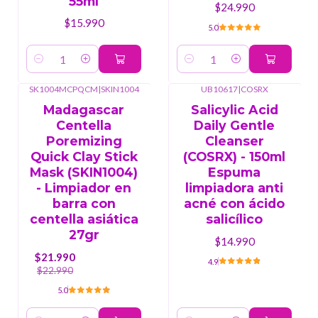
55ml
$24.990
$15.990
5.0
Cantidad
Cantidad
SK1004MCPQCM
|
SKIN1004
UB10617
|
COSRX
-4%
OFF
Madagascar
Salicylic Acid
Centella
Daily Gentle
Poremizing
Cleanser
Quick Clay Stick
(COSRX) - 150ml
Mask (SKIN1004)
Espuma
- Limpiador en
limpiadora anti
barra con
acné con ácido
centella asiática
salicílico
27gr
$14.990
$21.990
4.9
$22.990
5.0