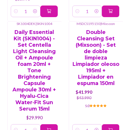
Cantidad
Cantidad
SK1004DEK
|
SKIN1004
MSDCS195150
|
Mixsoon
-5%
OFF
Daily Essential
Double
Kit (SKIN1004) -
Cleansing Set
Set Centella
(Mixsoon) - Set
Light Cleansing
de doble
Oil + Ampoule
limpieza
foam 20ml +
Limpiador oleoso
Tone
195ml +
Brightening
Limpiador en
Capsule
espuma 150ml
Ampoule 30ml +
$41.990
Hyalu‑Cica
$43.990
Water‑Fit Sun
5.0
Serum 15ml
$29.990