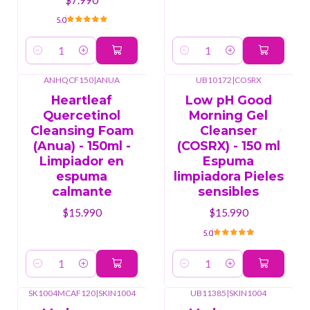
5.0
Cantidad
Cantidad
ANHQCF150
|
ANUA
UB10172
|
COSRX
Heartleaf
Low pH Good
Quercetinol
Morning Gel
Cleansing Foam
Cleanser
(Anua) - 150ml -
(COSRX) - 150 ml
Limpiador en
Espuma
espuma
limpiadora Pieles
calmante
sensibles
$15.990
$15.990
5.0
Cantidad
Cantidad
SK1004MCAF120
|
SKIN1004
UB11385
|
SKIN1004