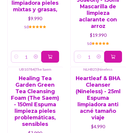
limpiadora pieles
Mascarilla de
mixtas y grasas,
limpieza
$9.990
aclarante con
arroz
5.0
$19.990
5.0
Cantidad
Cantidad
UB10784
|
The Saem
NLHB25
|
Nineless
Healing Tea
Heartleaf & BHA
Garden Green
Cleanser
Tea Cleansing
(Nineless) - 25ml
Foam (The Saem)
Espuma
- 150ml Espuma
limpiadora anti
limpieza pieles
acné tamaño
problemáticas,
viaje
sensibles
$4.990
$7.990