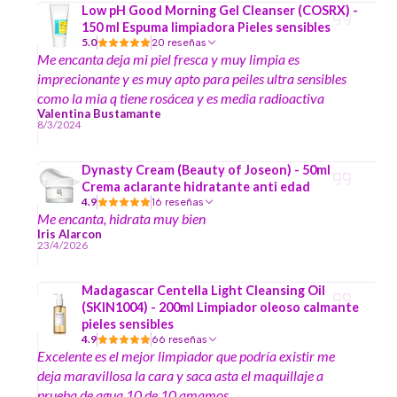
Low pH Good Morning Gel Cleanser (COSRX) -
150 ml Espuma limpiadora Pieles sensibles
5.0
20 reseñas
Me encanta deja mi piel fresca y muy limpia es
imprecionante y es muy apto para peiles ultra sensibles
como la mia q tiene rosácea y es media radioactiva
Valentina Bustamante
8/3/2024
Dynasty Cream (Beauty of Joseon) - 50ml
Crema aclarante hidratante anti edad
4.9
16 reseñas
Me encanta, hidrata muy bien
Iris Alarcon
23/4/2026
Madagascar Centella Light Cleansing Oil
(SKIN1004) - 200ml Limpiador oleoso calmante
pieles sensibles
4.9
66 reseñas
Excelente es el mejor limpiador que podría existir me
deja maravillosa la cara y saca asta el maquillaje a
prueba de agua 10 de 10 amamos