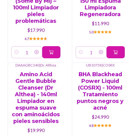
(Some By Mi) –
150 ml Espuma
100ml Limpiador
Limpiadora
pieles
Regeneradora
problemáticas
$11.990
$17.990
5.0
4.7
Cantidad
Cantidad
DAAAGBC140
|
Dr. Althea
UB10758
|
COSRX
Amino Acid
BHA Blackhead
Gentle Bubble
Power Liquid
Cleanser (Dr
(COSRX) - 100ml
Althea) - 140ml
Tratamiento
Limpiador en
puntos negros y
espuma suave
acné
con aminoácidos
$24.990
pieles sensibles
4.8
$19.990