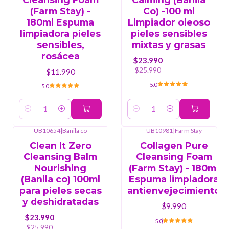
(Farm Stay) -
Co) -100 ml
180ml Espuma
Limpiador oleoso
limpiadora pieles
pieles sensibles
sensibles,
mixtas y grasas
rosácea
$23.990
$25.990
$11.990
5.0
5.0
Cantidad
Cantidad
UB10654
|
Banila co
UB10981
|
Farm Stay
-8%
OFF
Clean It Zero
Collagen Pure
Cleansing Balm
Cleansing Foam
Nourishing
(Farm Stay) - 180ml
(Banila co) 100ml
Espuma limpiadora
para pieles secas
antienvejecimiento
y deshidratadas
$9.990
$23.990
5.0
$25.990