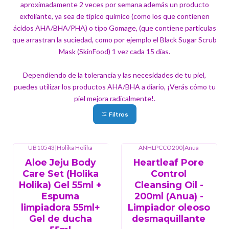
aproximadamente 2 veces por semana además un producto
exfoliante, ya sea de típico químico (como los que contienen
ácidos AHA/BHA/PHA) o tipo Gomage, (que contiene partículas
que arrastran la suciedad, como por ejemplo el Black Sugar Scrub
Mask (SkinFood) 1 vez cada 15 días.
Dependiendo de la tolerancia y las necesidades de tu piel,
puedes utilizar los productos AHA/BHA a diario, ¡Verás cómo tu
piel mejora radicalmente!.
Filtros
UB10543
|
Holika Holika
ANHLPCCO200
|
Anua
Aloe Jeju Body
Heartleaf Pore
Care Set (Holika
Control
Holika) Gel 55ml +
Cleansing Oil -
Espuma
200ml (Anua) -
limpiadora 55ml+
Limpiador oleoso
Gel de ducha
desmaquillante