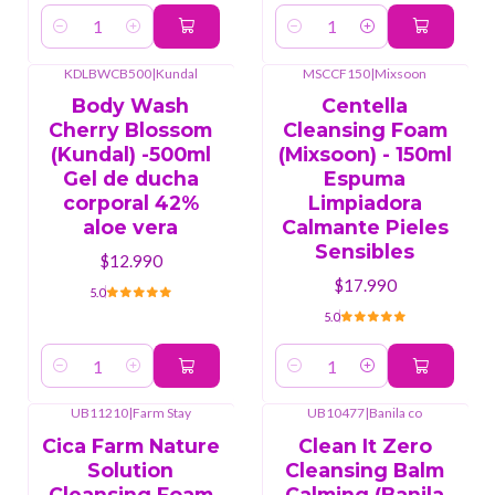
Cantidad
Cantidad
KDLBWCB500
|
Kundal
MSCCF150
|
Mixsoon
Body Wash
Centella
Cherry Blossom
Cleansing Foam
(Kundal) -500ml
(Mixsoon) - 150ml
Gel de ducha
Espuma
corporal 42%
Limpiadora
aloe vera
Calmante Pieles
Sensibles
$12.990
$17.990
5.0
5.0
Cantidad
Cantidad
UB11210
|
Farm Stay
UB10477
|
Banila co
-8%
OFF
Cica Farm Nature
Clean It Zero
Solution
Cleansing Balm
Cleansing Foam
Calming (Banila