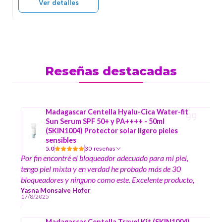
Ver detalles
Reseñas destacadas
Madagascar Centella Hyalu-Cica Water-fit
Sun Serum SPF 50+ y PA++++ - 50ml
(SKIN1004) Protector solar ligero pieles
sensibles
5.0
30 reseñas
Por fin encontré el bloqueador adecuado para mi piel,
tengo piel mixta y en verdad he probado más de 30
bloqueadores y ninguno como este. Excelente producto,
lo recomiendo a mil
Yasna Monsalve Hofer
17/8/2025
Madagascar Centella Travel Kit (SKIN1004)