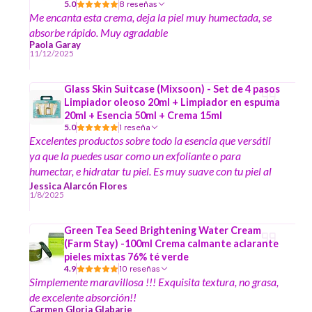
5.0
8 reseñas
Me encanta esta crema, deja la piel muy humectada, se
absorbe rápido. Muy agradable
Paola Garay
11/12/2025
Glass Skin Suitcase (Mixsoon) - Set de 4 pasos
Limpiador oleoso 20ml + Limpiador en espuma
20ml + Esencia 50ml + Crema 15ml
5.0
1 reseña
Excelentes productos sobre todo la esencia que versátil
ya que la puedes usar como un exfoliante o para
humectar, e hidratar tu piel. Es muy suave con tu piel al
momento de hacer la limpieza profunda, no es necesario
Jessica Alarcón Flores
1/8/2025
restregar fuerte para que saque esos barritas e impurezas
es impresionante como una esencia puede lograr todo eso
Green Tea Seed Brightening Water Cream
y dejarte la piel suave y con un glowo.
(Farm Stay) -100ml Crema calmante aclarante
pieles mixtas 76% té verde
4.9
10 reseñas
Simplemente maravillosa !!! Exquisita textura, no grasa,
de excelente absorción!!
Carmen Gloria Glabarie