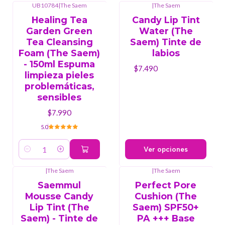
UB10784
|
The Saem
|
The Saem
Healing Tea
Candy Lip Tint
Garden Green
Water (The
Tea Cleansing
Saem) Tinte de
Foam (The Saem)
labios
- 150ml Espuma
$7.490
limpieza pieles
problemáticas,
sensibles
$7.990
5.0
Ver opciones
Cantidad
|
The Saem
|
The Saem
Saemmul
Perfect Pore
Mousse Candy
Cushion (The
Lip Tint (The
Saem) SPF50+
Saem) - Tinte de
PA +++ Base