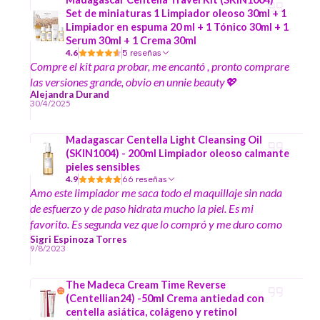
Set de miniaturas 1 Limpiador oleoso 30ml + 1
Limpiador en espuma 20 ml + 1 Tónico 30ml + 1
Serum 30ml + 1 Crema 30ml
4.6
5 reseñas
Compre el kit para probar, me encantó , pronto comprare
las versiones grande, obvio en unnie beauty💖
Alejandra Durand
30/4/2025
Madagascar Centella Light Cleansing Oil
(SKIN1004) - 200ml Limpiador oleoso calmante
pieles sensibles
4.9
66 reseñas
Amo este limpiador me saca todo el maquillaje sin nada
de esfuerzo y de paso hidrata mucho la piel. Es mi
favorito. Es segunda vez que lo compró y me duro como
6 meses la primera vez.
Sigri Espinoza Torres
9/8/2023
The Madeca Cream Time Reverse
(Centellian24) -50ml Crema antiedad con
centella asiática, colágeno y retinol