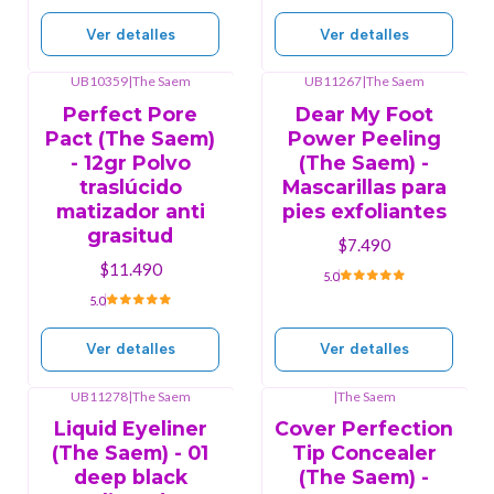
Ver detalles
Ver detalles
UB10359
|
The Saem
UB11267
|
The Saem
Agotado
Agotado
Perfect Pore
Dear My Foot
Pact (The Saem)
Power Peeling
- 12gr Polvo
(The Saem) -
traslúcido
Mascarillas para
matizador anti
pies exfoliantes
grasitud
$7.490
$11.490
5.0
5.0
Ver detalles
Ver detalles
UB11278
|
The Saem
|
The Saem
Agotado
Agotado
Liquid Eyeliner
Cover Perfection
(The Saem) - 01
Tip Concealer
deep black
(The Saem) -