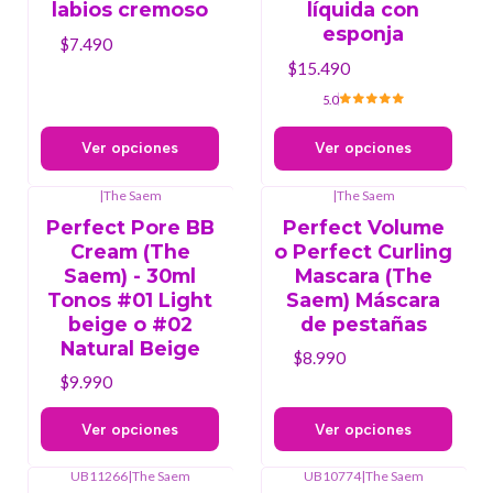
labios cremoso
líquida con
esponja
$7.490
$15.490
5.0
Ver opciones
Ver opciones
|
The Saem
|
The Saem
Perfect Pore BB
Perfect Volume
Cream (The
o Perfect Curling
Saem) - 30ml
Mascara (The
Tonos #01 Light
Saem) Máscara
beige o #02
de pestañas
Natural Beige
$8.990
$9.990
Ver opciones
Ver opciones
UB11266
|
The Saem
UB10774
|
The Saem