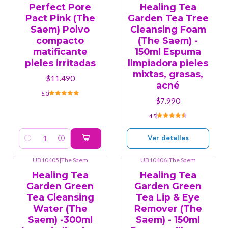
Agotado
Perfect Pore
Healing Tea
Pact Pink (The
Garden Tea Tree
Saem) Polvo
Cleansing Foam
compacto
(The Saem) -
matificante
150ml Espuma
pieles irritadas
limpiadora pieles
mixtas, grasas,
$11.490
acné
5.0
$7.990
4.5
Ver detalles
Cantidad
UB10405
|
The Saem
UB10406
|
The Saem
Agotado
Agotado
Healing Tea
Healing Tea
Garden Green
Garden Green
Tea Cleansing
Tea Lip & Eye
Water (The
Remover (The
Saem) -300ml
Saem) - 150ml