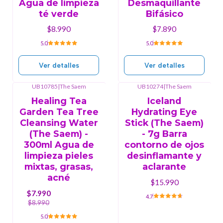
Agua de limpieza
Desmaquillante
té verde
Bifásico
$8.990
$7.890
5.0
5.0
Ver detalles
Ver detalles
UB10785
|
The Saem
UB10274
|
The Saem
-11%
OFF
Agotado
Healing Tea
Iceland
Agotado
Garden Tea Tree
Hydrating Eye
Cleansing Water
Stick (The Saem)
(The Saem) -
- 7g Barra
300ml Agua de
contorno de ojos
limpieza pieles
desinflamante y
mixtas, grasas,
aclarante
acné
$15.990
$7.990
4.7
$8.990
5.0