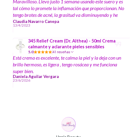
Maravilloso. Llevo justo 1 semana usando este suero y es
tal cómo lo promete la inflamación que proporcionan. No
tengo brotes de acné, la grasitud va disminuyendo y he
sentido bastante suave la piel al tacto. Veamos si sucede
Claudia Navarro Canepa
13/4/2023
el milagro a los 30 días :)
345 Relief Cream (Dr. Althea) - 50ml Crema
calmante y aclarante pieles sensibles
5.0
41 reseñas
Está crema es excelente, te calma la piel y la deja con un
brillo hermoso, es ligera , tengo rosácea y me funciona
super bien.
Daniela Aguilar Vergara
23/6/2026
Unnie Beauty