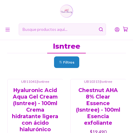
10% de descuento en tu primera compra online. Código: BIENVENIDA10
Inicio
MARCAS
Isntree
Isntree
Filtros
UB11041
|
Isntree
UB10315
|
Isntree
Hyaluronic Acid
Chestnut AHA
Aqua Gel Cream
8% Clear
(Isntree) - 100ml
Essence
Crema
(Isntree) - 100ml
hidratante ligera
Esencia
con ácido
exfoliante
hialurónico
$19.490