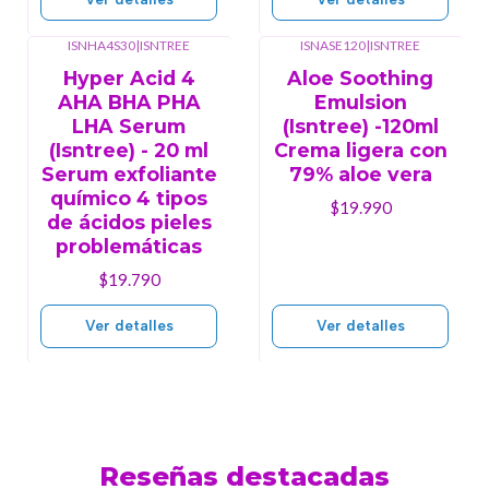
ISNHA4S30
|
ISNTREE
ISNASE120
|
ISNTREE
Agotado
Agotado
Hyper Acid 4
Aloe Soothing
AHA BHA PHA
Emulsion
LHA Serum
(Isntree) -120ml
(Isntree) - 20 ml
Crema ligera con
Serum exfoliante
79% aloe vera
químico 4 tipos
$19.990
de ácidos pieles
problemáticas
$19.790
Ver detalles
Ver detalles
Reseñas destacadas