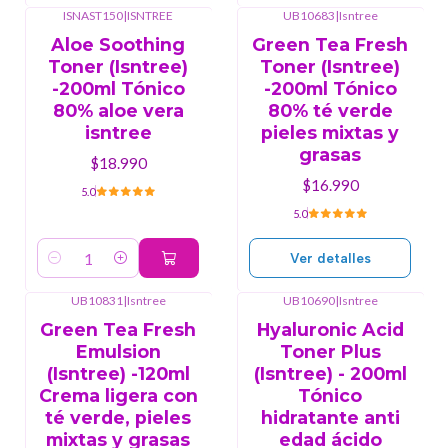
ISNAST150
|
ISNTREE
UB10683
|
Isntree
Agotado
Aloe Soothing
Green Tea Fresh
Toner (Isntree)
Toner (Isntree)
-200ml Tónico
-200ml Tónico
80% aloe vera
80% té verde
isntree
pieles mixtas y
grasas
$18.990
$16.990
5.0
5.0
Ver detalles
Cantidad
UB10831
|
Isntree
UB10690
|
Isntree
Agotado
Agotado
Green Tea Fresh
Hyaluronic Acid
Emulsion
Toner Plus
(Isntree) -120ml
(Isntree) - 200ml
Crema ligera con
Tónico
té verde, pieles
hidratante anti
mixtas y grasas
edad ácido