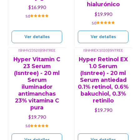
hialurónico
$16.990
$19.990
5.0
5.0
Ver detalles
Ver detalles
ISNHV23S20
|
ISNTREE
ISNHREX1020
|
ISNTREE
Agotado
Agotado
Hyper Vitamin C
Hyper Retinol EX
23 Serum
1.0 Serum
(Isntree) - 20 ml
(Isntree) - 20 ml
Serum
Serum antiedad
iluminador
0.1% retinol, 0.6%
antimanchas
bakuchiol, 0.3%
23% vitamina C
retinilo
pura
$19.790
$19.790
5.0
Ver detalles
Ver detalles