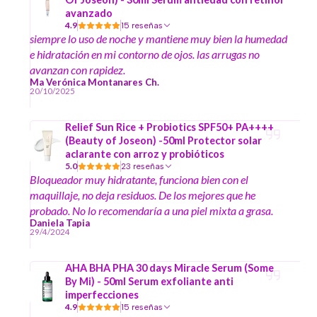
avanzado
4.9
15 reseñas
siempre lo uso de noche y mantiene muy bien la humedad
e hidratación en mi contorno de ojos. las arrugas no
avanzan con rapidez.
Ma Verónica Montanares Ch.
20/10/2025
Relief Sun Rice + Probiotics SPF50+ PA++++
(Beauty of Joseon) -50ml Protector solar
aclarante con arroz y probióticos
5.0
23 reseñas
Bloqueador muy hidratante, funciona bien con el
maquillaje, no deja residuos. De los mejores que he
probado. No lo recomendaría a una piel mixta a grasa.
Daniela Tapia
29/4/2024
AHA BHA PHA 30 days Miracle Serum (Some
By Mi) - 50ml Serum exfoliante anti
imperfecciones
4.9
15 reseñas