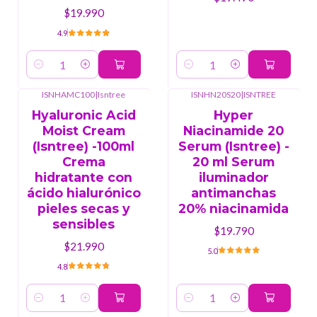
$19.990
4.9
Cantidad
Cantidad
ISNHAMC100
|
Isntree
ISNHN20S20
|
ISNTREE
Hyaluronic Acid
Hyper
Moist Cream
Niacinamide 20
(Isntree) -100ml
Serum (Isntree) -
Crema
20 ml Serum
hidratante con
iluminador
ácido hialurónico
antimanchas
pieles secas y
20% niacinamida
sensibles
$19.790
$21.990
5.0
4.8
Cantidad
Cantidad