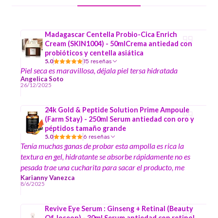
Madagascar Centella Probio-Cica Enrich
Cream (SKIN1004) - 50mlCrema antiedad con
probióticos y centella asiática
5.0
15 reseñas
Piel seca es maravillosa, déjala piel tersa hidratada
Angelica Soto
26/12/2025
24k Gold & Peptide Solution Prime Ampoule
(Farm Stay) - 250ml Serum antiedad con oro y
péptidos tamaño grande
5.0
6 reseñas
Tenía muchas ganas de probar esta ampolla es rica la
textura en gel, hidratante se absorbe rápidamente no es
pesada trae una cucharita para sacar el producto, me
encantó y el formato es grande
Karianny Vanezca
8/6/2025
Revive Eye Serum : Ginseng + Retinal (Beauty
Of Joseon) - 30ml Serum antiedad con retinol