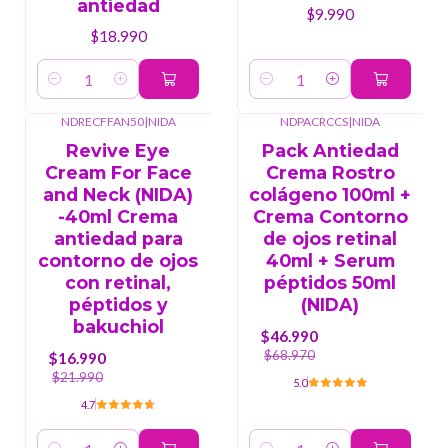
antiedad
$9.990
$18.990
Cantidad
Cantidad
NDRECFFAN50
|
NIDA
NDPACRCCS
|
NIDA
-23%
OFF
-32%
OFF
Revive Eye
Pack Antiedad
Cream For Face
Crema Rostro
and Neck (NIDA)
colágeno 100ml +
-40ml Crema
Crema Contorno
antiedad para
de ojos retinal
contorno de ojos
40ml + Serum
con retinal,
péptidos 50ml
péptidos y
(NIDA)
bakuchiol
$46.990
$68.970
$16.990
$21.990
5.0
4.7