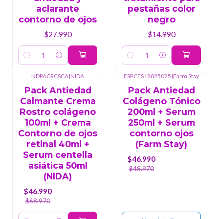
aclarante
pestañas color
contorno de ojos
negro
$27.990
$14.990
Cantidad
Cantidad
NDPACRCSCA
|
NIDA
FSPCES18025025
|
Farm Stay
-32%
OFF
-4%
OFF
Pack Antiedad
Pack Antiedad
Agotado
Calmante Crema
Colágeno Tónico
Rostro colágeno
200ml + Serum
100ml + Crema
250ml + Serum
Contorno de ojos
contorno ojos
retinal 40ml +
(Farm Stay)
Serum centella
$46.990
asiática 50ml
$48.970
(NIDA)
$46.990
$68.970