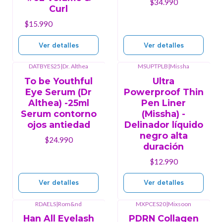
$34.990
Curl
$15.990
Ver detalles
Ver detalles
DATBYES25
|
Dr. Althea
MSUPTPLB
|
Missha
Agotado
Agotado
To be Youthful
Ultra
Eye Serum (Dr
Powerproof Thin
Althea) -25ml
Pen Liner
Serum contorno
(Missha) -
ojos antiedad
Delinador líquido
negro alta
$24.990
duración
$12.990
Ver detalles
Ver detalles
RDAELS
|
Rom&nd
MXPCES20
|
Mixsoon
Agotado
Agotado
Han All Eyelash
PDRN Collagen