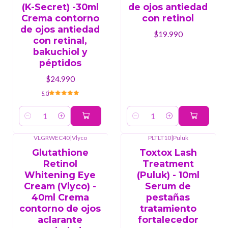
(K-Secret) -30ml
de ojos antiedad
Crema contorno
con retinol
de ojos antiedad
$19.990
con retinal,
bakuchiol y
péptidos
$24.990
5.0
Cantidad
Cantidad
VLGRWEC40
|
Vlyco
PLTLT10
|
Puluk
Glutathione
Toxtox Lash
Retinol
Treatment
Whitening Eye
(Puluk) - 10ml
Cream (Vlyco) -
Serum de
40ml Crema
pestañas
contorno de ojos
tratamiento
aclarante
fortalecedor