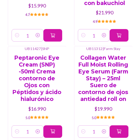
con bakuchiol
$15.990
$21.990
4.7
4.9
Cantidad
Cantidad
UB11427
|
SNP
UB11312
|
Farm Stay
Peptaronic Eye
Collagen Water
Cream (SNP)
Full Moist Rolling
-50ml Crema
Eye Serum (Farm
contorno de
Stay) – 25ml
Ojos con
Suero de
Péptidos y ácido
contorno de ojos
hialurónico
antiedad roll on
$16.990
$19.990
5.0
5.0
Cantidad
Cantidad