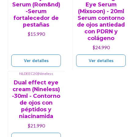
Serum (Rom&nd)
Eye Serum
-Serum
(Mixsoon) - 20ml
fortalecedor de
Serum contorno
pestañas
de ojos antiedad
con PDRN y
$15.990
colágeno
$24.990
Ver detalles
Ver detalles
NLDEEC20
|
Nineless
Agotado
Dual effect eye
cream (Nineless)
-30ml - Contorno
de ojos con
péptidos y
niacinamida
$21.990