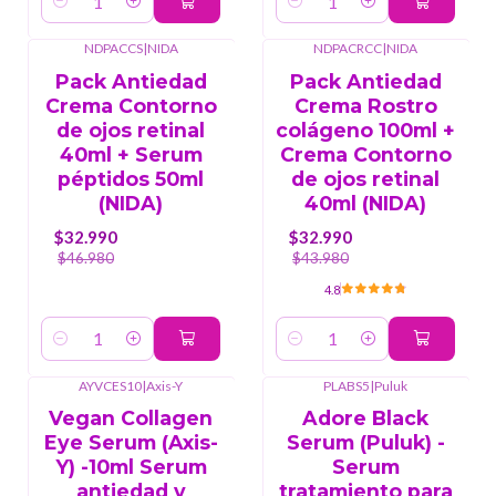
Cantidad
Cantidad
NDPACCS
|
NIDA
NDPACRCC
|
NIDA
-30%
OFF
-25%
OFF
Pack Antiedad
Pack Antiedad
Crema Contorno
Crema Rostro
de ojos retinal
colágeno 100ml +
40ml + Serum
Crema Contorno
péptidos 50ml
de ojos retinal
(NIDA)
40ml (NIDA)
$32.990
$32.990
$46.980
$43.980
4.8
Cantidad
Cantidad
AYVCES10
|
Axis-Y
PLABS5
|
Puluk
Vegan Collagen
Adore Black
Eye Serum (Axis-
Serum (Puluk) -
Y) -10ml Serum
Serum
antiedad y
tratamiento para