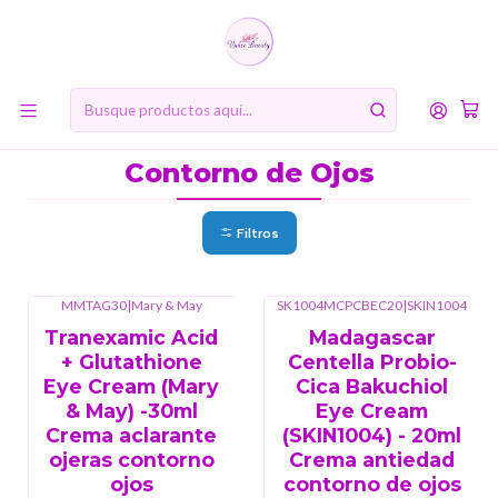
10% de descuento en tu primera compra online. Código: BIENVENIDA10
Inicio
COSMÉTICA COREANA
Contorno de Ojos
Contorno de Ojos
Filtros
MMTAG30
|
Mary & May
SK1004MCPCBEC20
|
SKIN1004
Tranexamic Acid
Madagascar
+ Glutathione
Centella Probio-
Eye Cream (Mary
Cica Bakuchiol
& May) -30ml
Eye Cream
Crema aclarante
(SKIN1004) - 20ml
ojeras contorno
Crema antiedad
ojos
contorno de ojos