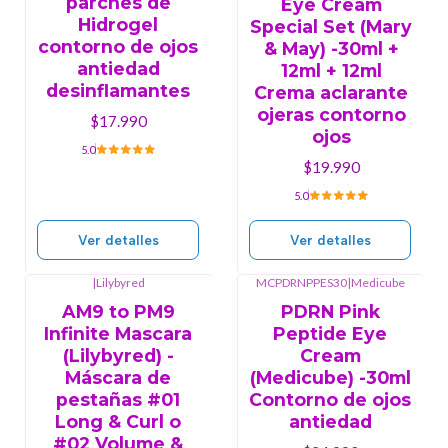
parches de
Eye Cream
Hidrogel
Special Set (Mary
contorno de ojos
& May) -30ml +
antiedad
12ml + 12ml
desinflamantes
Crema aclarante
ojeras contorno
$17.990
ojos
5.0
$19.990
5.0
Ver detalles
Ver detalles
|
Lilybyred
MCPDRNPPES30
|
Medicube
Agotado
Agotado
AM9 to PM9
PDRN Pink
Infinite Mascara
Peptide Eye
(Lilybyred) -
Cream
Máscara de
(Medicube) -30ml
pestañas #01
Contorno de ojos
Long & Curl o
antiedad
#02 Volume &