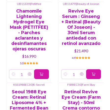
UB11339
|
Petitfee
UB11479
|
Beauty of Joseon
Chamomile
Revive Eye
Lightening
Serum : Ginseng
Hydrogel Eye
+ Retinal (Beauty
Mask (PETITFEE)
Of Joseon) -
- Parches
30ml Serum
aclarantes y
antiedad con
desinflamantes
retinol avanzado
ojeras oscuras
$21.490
$16.990
4.9
5.0
Cantidad
Cantidad
KSS1988EC30
|
K-Secret
FSRREC50
|
Farm Stay
Seoul 1988 Eye
Retinol Revive
Cream: Retinal
Eye Cream (Farm
Liposome 4% +
Stay) - 50ml
Fermented Bean
Crema contorno