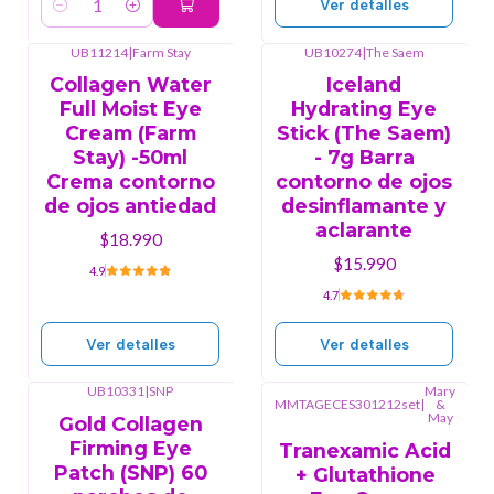
Ver detalles
Cantidad
UB11214
|
Farm Stay
UB10274
|
The Saem
Agotado
Agotado
Collagen Water
Iceland
Full Moist Eye
Hydrating Eye
Cream (Farm
Stick (The Saem)
Stay) -50ml
- 7g Barra
Crema contorno
contorno de ojos
de ojos antiedad
desinflamante y
aclarante
$18.990
$15.990
4.9
4.7
Ver detalles
Ver detalles
UB10331
|
SNP
Mary
MMTAGECES301212set
|
&
Agotado
Agotado
May
Gold Collagen
Firming Eye
Tranexamic Acid
Patch (SNP) 60
+ Glutathione