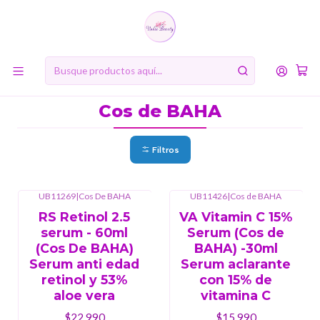
10% de descuento en tu primera compra online. Código: BIENVENIDA10
Inicio
MARCAS
Cos de BAHA
Cos de BAHA
Filtros
UB11269
|
Cos De BAHA
UB11426
|
Cos de BAHA
Agotado
RS Retinol 2.5
VA Vitamin C 15%
serum - 60ml
Serum (Cos de
(Cos De BAHA)
BAHA) -30ml
Serum anti edad
Serum aclarante
retinol y 53%
con 15% de
aloe vera
vitamina C
$22.990
$15.990