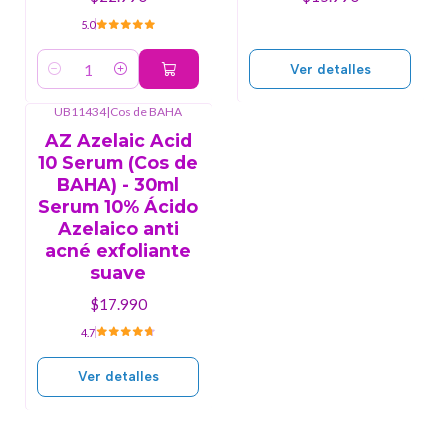
5.0
Ver detalles
Cantidad
UB11434
|
Cos de BAHA
Agotado
AZ Azelaic Acid
10 Serum (Cos de
BAHA) - 30ml
Serum 10% Ácido
Azelaico anti
acné exfoliante
suave
$17.990
4.7
Ver detalles