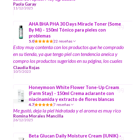
Paola Garay
11/12/2025
AHA BHA PHA 30 Days Miracle Toner (Some
By Mi) - 150ml Tónico para pieles con
problemas
5.0
22 reseñas
Estoy muy contenta con los productos que he comprado
en su tienda, ya que tengo piel con tendencia aneica y
compro los productos sugeridos en su página, los cuales
me han ayudado mucho a disminuir los granitos en mi
Claudia Rojas
10/5/2023
piel y manchas :)
Honeymoon White Flower Tone-Up Cream
(Farm Stay) - 150ml Crema aclarante con
niacinamida y extracto de flores blancas
4.7
7 reseñas
Me gustó, deja la piel hidratada y el aroma es muy rico
Romina Morales Mancilla
26/12/2025
Beta Glucan Daily Moisture Cream (IUNIK) -