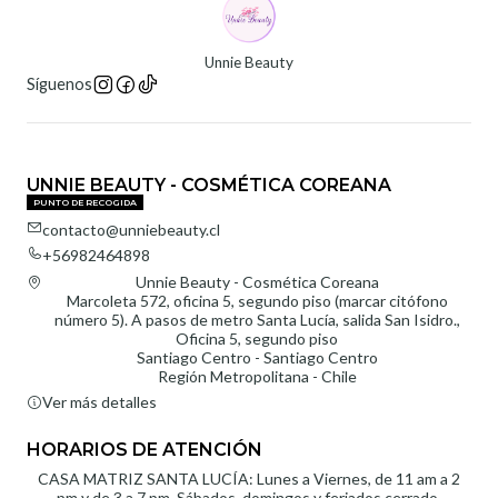
Unnie Beauty
Síguenos
UNNIE BEAUTY - COSMÉTICA COREANA
PUNTO DE RECOGIDA
contacto@unniebeauty.cl
+56982464898
Unnie Beauty - Cosmética Coreana
Marcoleta 572, oficina 5, segundo piso (marcar citófono
número 5). A pasos de metro Santa Lucía, salida San Isidro.,
Oficina 5, segundo piso
Santiago Centro - Santiago Centro
Región Metropolitana - Chile
Ver más detalles
HORARIOS DE ATENCIÓN
CASA MATRIZ SANTA LUCÍA: Lunes a Viernes, de 11 am a 2
pm y de 3 a 7 pm. Sábados, domingos y feriados cerrado.