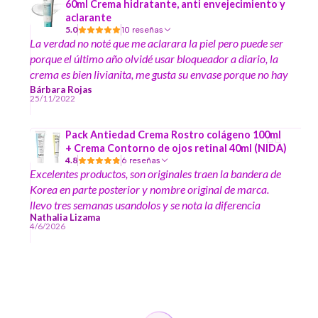
60ml Crema hidratante, anti envejecimiento y
aclarante
5.0
10 reseñas
La verdad no noté que me aclarara la piel pero puede ser
porque el último año olvidé usar bloqueador a diario, la
crema es bien livianita, me gusta su envase porque no hay
que me meter el dedo por lo tanto se mantiene limpio el
Bárbara Rojas
25/11/2022
producto, hidrata bien mi piel seca y no deja residuos, se
puede maquillar encima
Pack Antiedad Crema Rostro colágeno 100ml
+ Crema Contorno de ojos retinal 40ml (NIDA)
4.8
6 reseñas
Excelentes productos, son originales traen la bandera de
Korea en parte posterior y nombre original de marca.
llevo tres semanas usandolos y se nota la diferencia
Nathalia Lizama
4/6/2026