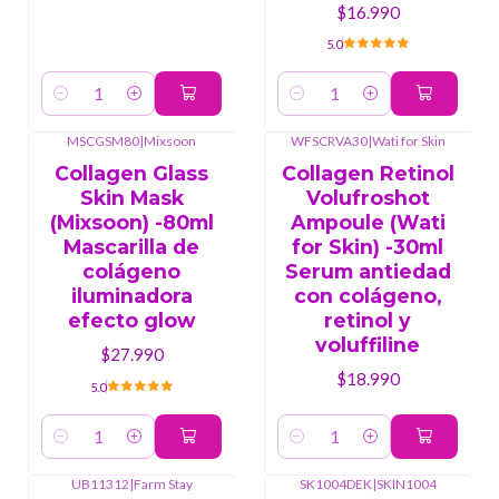
$16.990
5.0
Cantidad
Cantidad
MSCGSM80
|
Mixsoon
WFSCRVA30
|
Wati for Skin
Collagen Glass
Collagen Retinol
Skin Mask
Volufroshot
(Mixsoon) -80ml
Ampoule (Wati
Mascarilla de
for Skin) -30ml
colágeno
Serum antiedad
iluminadora
con colágeno,
efecto glow
retinol y
voluffiline
$27.990
$18.990
5.0
Cantidad
Cantidad
UB11312
|
Farm Stay
SK1004DEK
|
SKIN1004