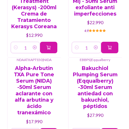
Treatment
Mi) - 50ml Serum
(Kerasys) -200ml
exfoliante anti
Crema de
imperfecciones
Tratamiento
$22.990
Kerasys Coreana
4.9
$12.990
Cantidad
Cantidad
NDAATXAPTS50
|
NIDA
EBBPS
|
Eqqualberry
Alpha-Arbutin
Bakuchiol
TXA Pure Tone
Plumping Serum
Serum (NIDA)
(Eqqualberry)
-50ml Serum
-30ml Serum
aclarante con
antiedad con
alfa arbutina y
bakuchiol,
ácido
péptidos
tranexámico
$27.990
$17.990