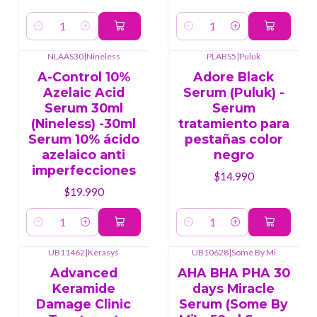
Cantidad
Cantidad
NLAAS30
|
Nineless
PLABS5
|
Puluk
A-Control 10%
Adore Black
Azelaic Acid
Serum (Puluk) -
Serum 30ml
Serum
(Nineless) -30ml
tratamiento para
Serum 10% ácido
pestañas color
azelaico anti
negro
imperfecciones
$14.990
$19.990
Cantidad
Cantidad
UB11462
|
Kerasys
UB10628
|
Some By Mi
Advanced
AHA BHA PHA 30
Keramide
days Miracle
Damage Clinic
Serum (Some By