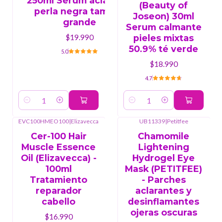
250ml Serum aclarante
(Beauty of
perla negra tamaño
Joseon) 30ml
grande
Serum calmante
pieles mixtas
$19.990
50.9% té verde
5.0
$18.990
4.7
Cantidad
Cantidad
EVC100HMEO100
|
Elizavecca
UB11339
|
Petitfee
Cer-100 Hair
Chamomile
Muscle Essence
Lightening
Oil (Elizavecca) -
Hydrogel Eye
100ml
Mask (PETITFEE)
Tratamiento
- Parches
reparador
aclarantes y
cabello
desinflamantes
ojeras oscuras
$16.990