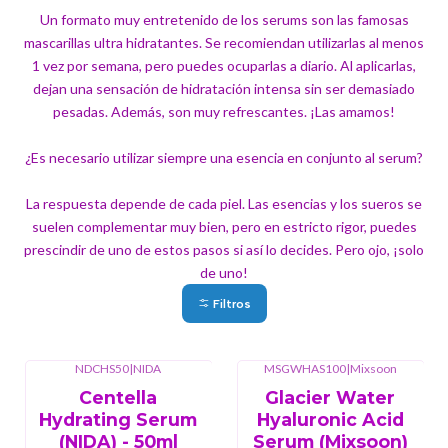
Un formato muy entretenido de los serums son las famosas
mascarillas ultra hidratantes. Se recomiendan utilizarlas al menos
1 vez por semana, pero puedes ocuparlas a diario. Al aplicarlas,
dejan una sensación de hidratación intensa sin ser demasiado
pesadas. Además, son muy refrescantes. ¡Las amamos!
¿Es necesario utilizar siempre una esencia en conjunto al serum?
La respuesta depende de cada piel. Las esencias y los sueros se
suelen complementar muy bien, pero en estricto rigor, puedes
prescindir de uno de estos pasos si así lo decides. Pero ojo, ¡solo
de uno!
Filtros
NDCHS50
|
NIDA
MSGWHAS100
|
Mixsoon
-7%
OFF
Centella
Glacier Water
Hydrating Serum
Hyaluronic Acid
(NIDA) - 50ml
Serum (Mixsoon)