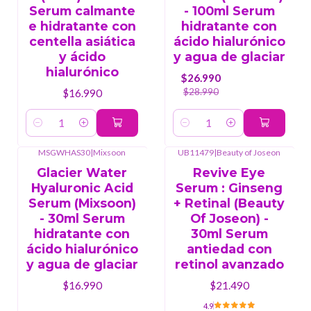
Serum calmante
- 100ml Serum
e hidratante con
hidratante con
centella asiática
ácido hialurónico
y ácido
y agua de glaciar
hialurónico
$26.990
$28.990
$16.990
Cantidad
Cantidad
MSGWHAS30
|
Mixsoon
UB11479
|
Beauty of Joseon
Glacier Water
Revive Eye
Hyaluronic Acid
Serum : Ginseng
Serum (Mixsoon)
+ Retinal (Beauty
- 30ml Serum
Of Joseon) -
hidratante con
30ml Serum
ácido hialurónico
antiedad con
y agua de glaciar
retinol avanzado
$16.990
$21.490
4.9