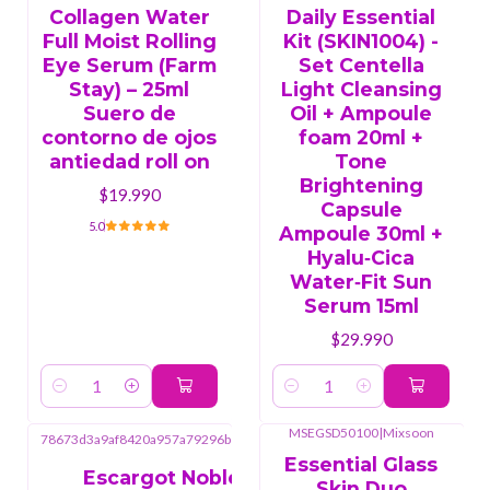
Collagen Water
Daily Essential
Full Moist Rolling
Kit (SKIN1004) -
Eye Serum (Farm
Set Centella
Stay) – 25ml
Light Cleansing
Suero de
Oil + Ampoule
contorno de ojos
foam 20ml +
antiedad roll on
Tone
Brightening
$19.990
Capsule
5.0
Ampoule 30ml +
Hyalu‑Cica
Water‑Fit Sun
Serum 15ml
$29.990
Cantidad
Cantidad
Farm
MSEGSD50100
|
Mixsoon
78673d3a9af8420a957a79296bcf90a5
|
Stay
Essential Glass
Escargot Noblese
Skin Duo