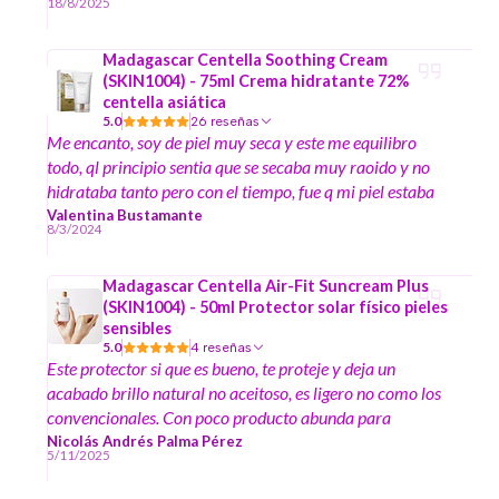
18/8/2025
Madagascar Centella Soothing Cream
(SKIN1004) - 75ml Crema hidratante 72%
centella asiática
5.0
26 reseñas
Me encanto, soy de piel muy seca y este me equilibro
todo, ql principio sentia que se secaba muy raoido y no
hidrataba tanto pero con el tiempo, fue q mi piel estaba
deshidratada y por eso la sensacion, al rato q lo ocupe vi
Valentina Bustamante
8/3/2024
mi piel controlada ilumunada suave y hermosa
recomendado (Soy piel con rosacea)
Madagascar Centella Air-Fit Suncream Plus
(SKIN1004) - 50ml Protector solar físico pieles
sensibles
5.0
4 reseñas
Este protector si que es bueno, te proteje y deja un
acabado brillo natural no aceitoso, es ligero no como los
convencionales. Con poco producto abunda para
bastante área ; El mejor protector que he probado.
Nicolás Andrés Palma Pérez
5/11/2025