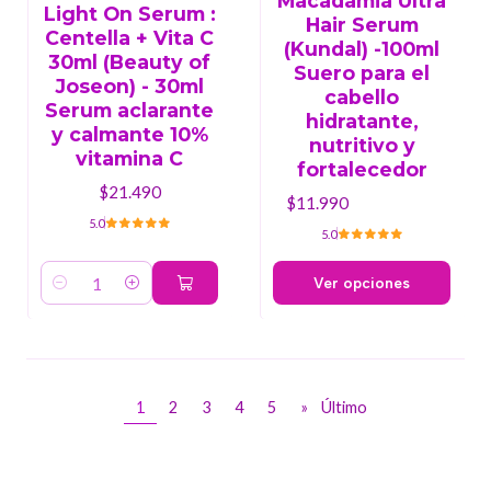
Macadamia Ultra
Light On Serum :
Hair Serum
Centella + Vita C
(Kundal) -100ml
30ml (Beauty of
Suero para el
Joseon) - 30ml
cabello
Serum aclarante
hidratante,
y calmante 10%
nutritivo y
vitamina C
fortalecedor
$21.490
$11.990
5.0
5.0
Ver opciones
Cantidad
1
2
3
4
5
»
Último