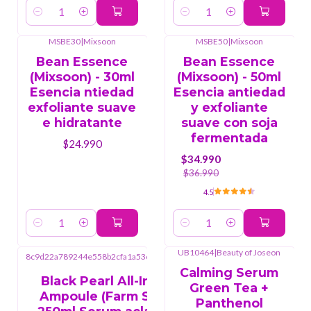
Cantidad
Cantidad
MSBE30
|
Mixsoon
MSBE50
|
Mixsoon
-5%
OFF
Bean Essence
Bean Essence
(Mixsoon) - 30ml
(Mixsoon) - 50ml
Esencia ntiedad
Esencia antiedad
exfoliante suave
y exfoliante
e hidratante
suave con soja
fermentada
$24.990
$34.990
$36.990
4.5
Cantidad
Cantidad
Farm
UB10464
|
Beauty of Joseon
8c9d22a789244e558b2cfa1a53c329e1
|
Stay
Calming Serum
Black Pearl All-In-One
Green Tea +
Ampoule (Farm Stay) -
Panthenol