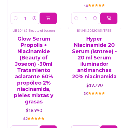
4.8
Cantidad
Cantidad
UB10465
|
Beauty of Joseon
ISNHN20S20
|
ISNTREE
Glow Serum
Hyper
Propolis +
Niacinamide 20
Niacinamide
Serum (Isntree) -
(Beauty of
20 ml Serum
Joseon) -30ml
iluminador
Tratamiento
antimanchas
aclarante 60%
20% niacinamida
propóleo 2%
$19.790
niacinamida,
5.0
pieles mixtas y
grasas
$18.990
5.0