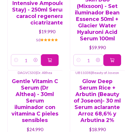
Intensive Ampoule (Farm
(Mixsoon) - Set
Stay) - 250ml Serum baba
iluminador Bean
caracol regenerador y
Essence 50ml +
cicatrizante
Glacier Water
Hyaluroni Acid
$19.990
Serum 100ml
5.0
$59.990
Cantidad
Cantidad
DAGVCS30
|
Dr. Althea
UB11038
|
Beauty of Joseon
Gentle Vitamin C
Glow Deep
Serum (Dr
Serum Rice +
Althea) - 30ml
Arbutin (Beauty
Serum
of Joseon)- 30 ml
iluminador con
Serum aclarante
vitamina C pieles
Arroz 68,6% y
sensibles
Arbutina 2%
$24.990
$18.990