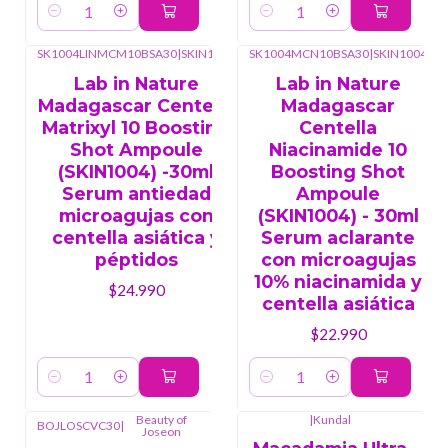
Cantidad
Cantidad
SK1004LINMCM10BSA30
|
SKIN1004
SK1004MCN10BSA30
|
SKIN1004
Lab in Nature
Lab in Nature
Madagascar Centella
Madagascar
Matrixyl 10 Boosting
Centella
Shot Ampoule
Niacinamide 10
(SKIN1004) -30ml
Boosting Shot
Serum antiedad
Ampoule
microagujas con
(SKIN1004) - 30ml
centella asiática y
Serum aclarante
péptidos
con microagujas
10% niacinamida y
$24.990
centella asiática
$22.990
Cantidad
Cantidad
Beauty of
|
Kundal
BOJLOSCVC30
|
Joseon