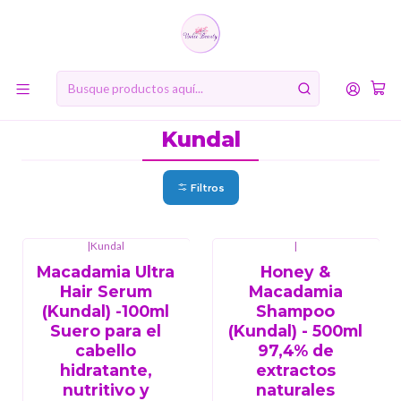
10% de descuento en tu primera compra online. Código: BIENVENIDA10
Inicio
MARCAS
Kundal
Kundal
Filtros
|
Kundal
|
Macadamia Ultra
Honey &
Hair Serum
Macadamia
(Kundal) -100ml
Shampoo
Suero para el
(Kundal) - 500ml
cabello
97,4% de
hidratante,
extractos
nutritivo y
naturales