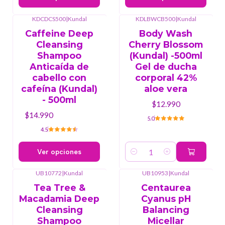
KDCDCS500
|
Kundal
KDLBWCB500
|
Kundal
Caffeine Deep
Body Wash
Cleansing
Cherry Blossom
Shampoo
(Kundal) -500ml
Anticaída de
Gel de ducha
cabello con
corporal 42%
cafeína (Kundal)
aloe vera
- 500ml
$12.990
$14.990
5.0
4.5
Ver opciones
Cantidad
UB10772
|
Kundal
UB10953
|
Kundal
Agotado
Agotado
Tea Tree &
Centaurea
Macadamia Deep
Cyanus pH
Cleansing
Balancing
Shampoo
Micellar