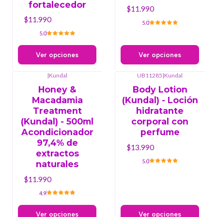
fortalecedor
$11.990
$11.990
5.0
5.0
Ver opciones
Ver opciones
|
Kundal
UB11285
|
Kundal
Honey &
Body Lotion
Macadamia
(Kundal) - Loción
Treatment
hidratante
(Kundal) - 500ml
corporal con
Acondicionador
perfume
97,4% de
$13.990
extractos
5.0
naturales
$11.990
4.9
Ver opciones
Ver opciones