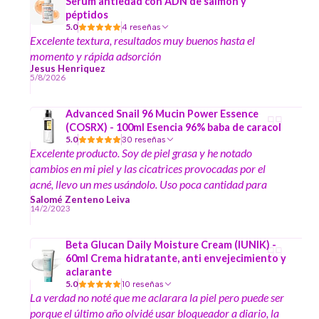
Serum antiedad con ADN de salmón y
péptidos
5.0
4 reseñas
Excelente textura, resultados muy buenos hasta el
momento y rápida adsorción
Jesus Henriquez
5/8/2026
Advanced Snail 96 Mucin Power Essence
(COSRX) - 100ml Esencia 96% baba de caracol
5.0
30 reseñas
Excelente producto. Soy de piel grasa y he notado
cambios en mi piel y las cicatrices provocadas por el
acné, llevo un mes usándolo. Uso poca cantidad para
aplicarlo en mi cara y es de rápida absorción. Me está
Salomé Zenteno Leiva
14/2/2023
gustando este producto, es lo que hace mucho estaba
buscando.
Beta Glucan Daily Moisture Cream (IUNIK) -
60ml Crema hidratante, anti envejecimiento y
aclarante
5.0
10 reseñas
La verdad no noté que me aclarara la piel pero puede ser
porque el último año olvidé usar bloqueador a diario, la