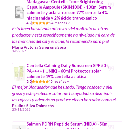
Madagascar Centella Tone Brightening
Capsule Ampoule (SKIN1004) - 100ml Serum
calmante y aclarante con 77% centella 4%
niacinamida y 2% ácido tranexámico
4.9
24 reseñas
Esta linea ha salvado mi rostro del maltrato de otros
productos y esta especificamente ha nivelado mi cara de
las manchas del sol y el acne, la recomiendo para piel
sensible y reactiva como la mia. Ademas como siempre
Maria Victoria Sangrona Sosa
1/8/2025
es un gusto comprar en esta tienda, el despacho es rapido,
el producto llega bien cuidado y te agregan regalitos
Centella Calming Daily Sunscreen SPF 50+,
PA++++ (IUNIK) - 60ml Protector solar
calmante 49% centella asiática
5.0
10 reseñas
El mejor bloqueador que he usado. Tengo rosácea y piel
grasa y este protector solar me ha ayudado a disminuir
las rojeces y además no produce efecto borrador como el
Isdin fusión water que es el bloqueador que me había
Paulina Silva Dolmechs
23/11/2023
recomendado mi dermatólogo. Funciona excelente bajo
el maquillaje.
Salmon PDRN Peptide Serum (NIDA) -50ml