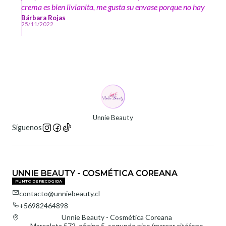
crema es bien livianita, me gusta su envase porque no hay
que me meter el dedo por lo tanto se mantiene limpio el
Bárbara Rojas
25/11/2022
producto, hidrata bien mi piel seca y no deja residuos, se
puede maquillar encima
Unnie Beauty
Síguenos
UNNIE BEAUTY - COSMÉTICA COREANA
PUNTO DE RECOGIDA
contacto@unniebeauty.cl
+56982464898
Unnie Beauty - Cosmética Coreana
Marcoleta 572, oficina 5, segundo piso (marcar citófono