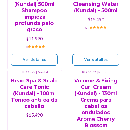
(Kundal) 500ml
Cleansing Water
Shampoo
(Kundal) - 500ml
limpieza
$15.490
profunda pelo
5.0
graso
$11.990
5.0
Ver detalles
Ver detalles
UB11374
|
Kundal
KDLVFCC
|
Kundal
Agotado
Agotado
Head Spa & Scalp
Volume & Fixing
Care Tonic
Curl Cream
(Kundal) - 100ml
(Kundal) - 130ml
Tónico anti caída
Crema para
cabello
cabellos
ondulados
$15.490
Aroma Cherry
Blossom