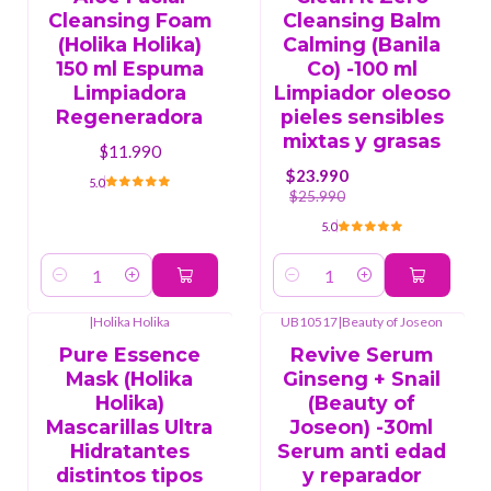
Cleansing Foam
Cleansing Balm
(Holika Holika)
Calming (Banila
150 ml Espuma
Co) -100 ml
Limpiadora
Limpiador oleoso
Regeneradora
pieles sensibles
mixtas y grasas
$11.990
$23.990
5.0
$25.990
5.0
Cantidad
Cantidad
|
Holika Holika
UB10517
|
Beauty of Joseon
Pure Essence
Revive Serum
Mask (Holika
Ginseng + Snail
Holika)
(Beauty of
Mascarillas Ultra
Joseon) -30ml
Hidratantes
Serum anti edad
distintos tipos
y reparador