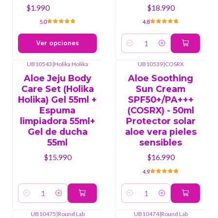
$1.990
$18.990
5.0
4.8
Ver opciones
Cantidad
UB10543
|
Holika Holika
UB10539
|
COSRX
Aloe Jeju Body
Aloe Soothing
Care Set (Holika
Sun Cream
Holika) Gel 55ml +
SPF50+/PA+++
Espuma
(COSRX) - 50ml
limpiadora 55ml+
Protector solar
Gel de ducha
aloe vera pieles
55ml
sensibles
$15.990
$16.990
4.9
Cantidad
Cantidad
UB10475
|
Round Lab
UB10474
|
Round Lab