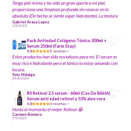
Tengo piel mixta y ha sido un gran aporte a mi piel,
proporciona una limpieza profunda sin resecar en lo
absoluto (De hecho se siente súper hidratante). La textura
es súper ligera y emulsiona muy bien. A ayudado a
Gabriel Araya Lopez
1/9/2023
reducir la sensibilidad de mi piel y a recuperar su barrera
protectora más rápido
Pack Antiedad Colágeno Tónico 200ml +
Serum 250ml (Farm Stay)
5.0
5 reseñas
Estos productos han sido novedosos para mi. El serum es
muy rico e hidratante pero el tónico lo estoy amando con
locura.
Yuly Hidalgo
23/6/2024
RS Retinol 2.5 serum - 60ml (Cos De BAHA)
Serum anti edad retinol y 53% aloe vera
5.0
4 reseñas
Hasta el momento el mejor Retinol 😁
Carmen Romero
7/9/2025