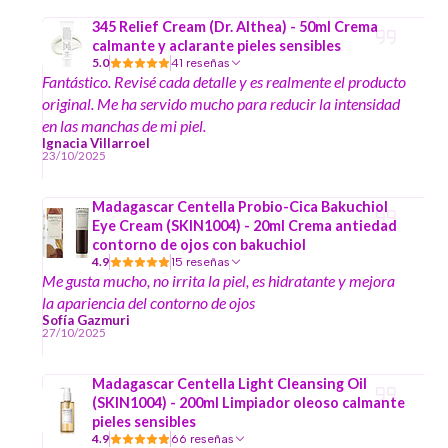
345 Relief Cream (Dr. Althea) - 50ml Crema
calmante y aclarante pieles sensibles
5.0
41 reseñas
Fantástico. Revisé cada detalle y es realmente el producto
original. Me ha servido mucho para reducir la intensidad
en las manchas de mi piel.
Ignacia Villarroel
23/10/2025
Madagascar Centella Probio-Cica Bakuchiol
Eye Cream (SKIN1004) - 20ml Crema antiedad
contorno de ojos con bakuchiol
4.9
15 reseñas
Me gusta mucho, no irrita la piel, es hidratante y mejora
la apariencia del contorno de ojos
Sofía Gazmuri
27/10/2025
Madagascar Centella Light Cleansing Oil
(SKIN1004) - 200ml Limpiador oleoso calmante
pieles sensibles
4.9
66 reseñas