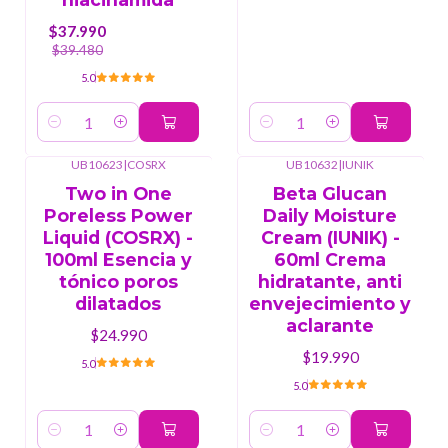
$37.990
$39.480
5.0
Cantidad
Cantidad
UB10623
|
COSRX
UB10632
|
IUNIK
Two in One
Beta Glucan
Poreless Power
Daily Moisture
Liquid (COSRX) -
Cream (IUNIK) -
100ml Esencia y
60ml Crema
tónico poros
hidratante, anti
dilatados
envejecimiento y
aclarante
$24.990
$19.990
5.0
5.0
Cantidad
Cantidad