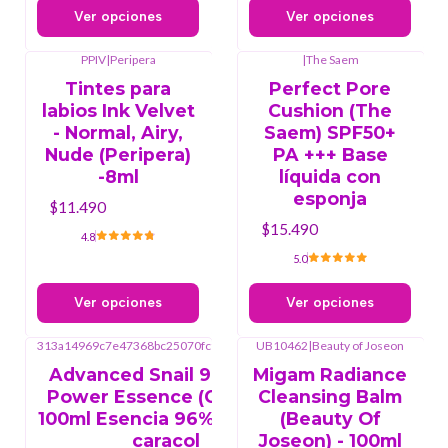
Ver opciones
Ver opciones
PPIV
|
Peripera
|
The Saem
Tintes para
Perfect Pore
labios Ink Velvet
Cushion (The
- Normal, Airy,
Saem) SPF50+
Nude (Peripera)
PA +++ Base
-8ml
líquida con
esponja
$11.490
$15.490
4.8
5.0
Ver opciones
Ver opciones
313a14969c7e47368bc25070fc90a17e
|
COSRX
UB10462
|
Beauty of Joseon
Advanced Snail 96 Mucin
Migam Radiance
Power Essence (COSRX) -
Cleansing Balm
100ml Esencia 96% baba de
(Beauty Of
caracol
Joseon) - 100ml