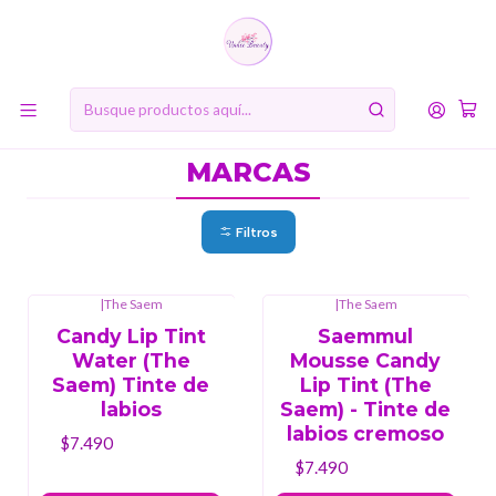
10% de descuento en tu primera compra online. Código: BIENVENIDA10
Inicio
MARCAS
MARCAS
Filtros
|
The Saem
|
The Saem
Candy Lip Tint
Saemmul
Water (The
Mousse Candy
Saem) Tinte de
Lip Tint (The
labios
Saem) - Tinte de
labios cremoso
$7.490
$7.490