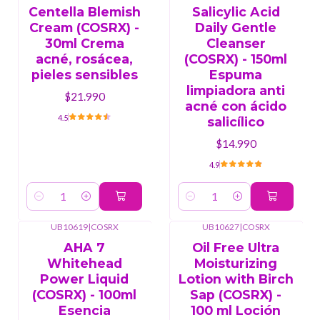
Centella Blemish
Salicylic Acid
Cream (COSRX) -
Daily Gentle
30ml Crema
Cleanser
acné, rosácea,
(COSRX) - 150ml
pieles sensibles
Espuma
limpiadora anti
$21.990
acné con ácido
4.5
salicílico
$14.990
4.9
Cantidad
Cantidad
UB10619
|
COSRX
UB10627
|
COSRX
AHA 7
Oil Free Ultra
Whitehead
Moisturizing
Power Liquid
Lotion with Birch
(COSRX) - 100ml
Sap (COSRX) -
Esencia
100 ml Loción