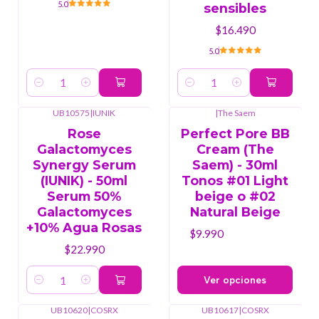
5.0
sensibles
$16.490
5.0
Cantidad
Cantidad
UB10575
|
IUNIK
|
The Saem
Rose
Perfect Pore BB
Galactomyces
Cream (The
Synergy Serum
Saem) - 30ml
(IUNIK) - 50ml
Tonos #01 Light
Serum 50%
beige o #02
Galactomyces
Natural Beige
+10% Agua Rosas
$9.990
$22.990
Ver opciones
Cantidad
UB10620
|
COSRX
UB10617
|
COSRX