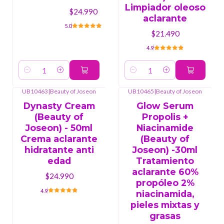
Limpiador oleoso
$24.990
aclarante
5.0
$21.490
4.9
Cantidad
Cantidad
UB10463
|
Beauty of Joseon
UB10465
|
Beauty of Joseon
Dynasty Cream
Glow Serum
(Beauty of
Propolis +
Joseon) - 50ml
Niacinamide
Crema aclarante
(Beauty of
hidratante anti
Joseon) -30ml
edad
Tratamiento
aclarante 60%
$24.990
propóleo 2%
4.9
niacinamida,
pieles mixtas y
grasas