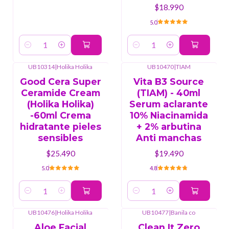
$18.990
5.0
Cantidad
Cantidad
UB10314
|
Holika Holika
UB10470
|
TIAM
Good Cera Super
Vita B3 Source
Ceramide Cream
(TIAM) - 40ml
(Holika Holika)
Serum aclarante
-60ml Crema
10% Niacinamida
hidratante pieles
+ 2% arbutina
sensibles
Anti manchas
$25.490
$19.490
5.0
4.8
Cantidad
Cantidad
UB10476
|
Holika Holika
UB10477
|
Banila co
-8%
OFF
Aloe Facial
Clean It Zero