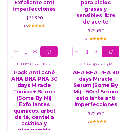
Exfoliante anti
para pieles
imperfecciones
grasas y
sensibles libre
$21.990
de aceite
4.5
$25.990
5.0
Cantidad
Cantidad
UB11250
|
Some By Mi
UB10628
|
Some By Mi
-4%
OFF
Pack Anti acné
AHA BHA PHA 30
AHA BHA PHA 30
days Miracle
days Miracle
Serum (Some By
Tónico + Serum
Mi) - 50ml Serum
(Some By Mi)
exfoliante anti
Exfoliantes
imperfecciones
químicos, árbol
$22.990
de té, centella
4.9
asiática y
niacinamida