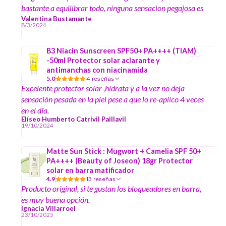
bastante a equilibrar todo, ninguna sensacion pegajosa es
exquisito, ademas que te deja revitalizada la piel cada
Valentina Bustamante
8/3/2024
vez q te lo aplicas, chao rojeces
B3 Niacin Sunscreen SPF50+ PA++++ (TIAM)
-50ml Protector solar aclarante y
antimanchas con niacinamida
5.0
4 reseñas
Excelente protector solar ,hidrata y a la vez no deja
sensación pesada en la piel pese a que lo re-aplico 4 veces
en el día.
Elíseo Humberto Catrivil Paillavil
19/10/2024
Matte Sun Stick : Mugwort + Camelia SPF 50+
PA++++ (Beauty of Joseon) 18gr Protector
solar en barra matificador
4.9
13 reseñas
Producto original, si te gustan los bloqueadores en barra,
es muy buena opción.
Ignacia Villarroel
23/10/2025