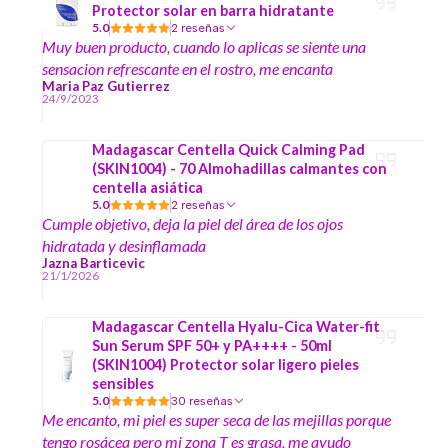
Protector solar en barra hidratante
5.0
2 reseñas
Muy buen producto, cuando lo aplicas se siente una
sensacion refrescante en el rostro, me encanta
Maria Paz Gutierrez
24/9/2023
Madagascar Centella Quick Calming Pad
(SKIN1004) - 70 Almohadillas calmantes con
centella asiática
5.0
2 reseñas
Cumple objetivo, deja la piel del área de los ojos
hidratada y desinflamada
Jazna Barticevic
21/1/2026
Madagascar Centella Hyalu-Cica Water-fit
Sun Serum SPF 50+ y PA++++ - 50ml
(SKIN1004) Protector solar ligero pieles
sensibles
5.0
30 reseñas
Me encanto, mi piel es super seca de las mejillas porque
tengo rosácea pero mi zona T es grasa, me ayudo