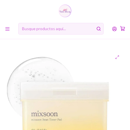
10% de descuento en tu primera compra online. Código: BIENVENIDA10
Inicio
MARCAS
Mixsoon
Bean Toner Pad (Mixsoon) - 70 unidades Almohadillas
hidratantes y exfoliantes