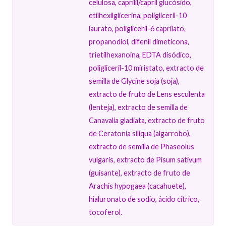
celulosa, caprilil/capril glucósido,
etilhexilglicerina, poligliceril-10
laurato, poligliceril-6 caprilato,
propanodiol, difenil dimeticona,
trietilhexanoína, EDTA disódico,
poligliceril-10 miristato, extracto de
semilla de Glycine soja (soja),
extracto de fruto de Lens esculenta
(lenteja), extracto de semilla de
Canavalia gladiata, extracto de fruto
de Ceratonia siliqua (algarrobo),
extracto de semilla de Phaseolus
vulgaris, extracto de Pisum sativum
(guisante), extracto de fruto de
Arachis hypogaea (cacahuete),
hialuronato de sodio, ácido cítrico,
tocoferol.