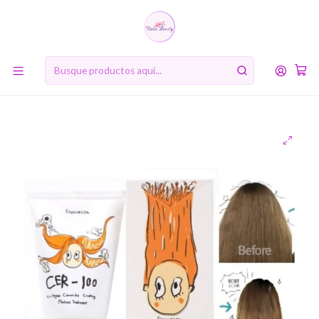
10% de descuento en tu primera compra online. Código: BIENVENIDA10
Inicio
MARCAS
Elizavecca
CER-100 Collagen Ceramide Coating Hair Protein Treatment
(Elizavecca)- 100ml Tratamiento para cabello reparador