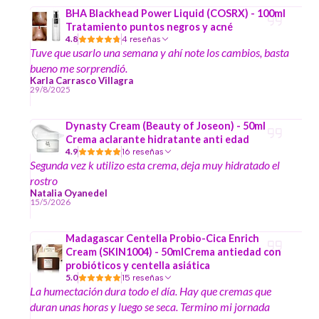
BHA Blackhead Power Liquid (COSRX) - 100ml
Tratamiento puntos negros y acné
4.8
4 reseñas
Tuve que usarlo una semana y ahí note los cambios, basta
bueno me sorprendió.
Karla Carrasco Villagra
29/8/2025
Dynasty Cream (Beauty of Joseon) - 50ml
Crema aclarante hidratante anti edad
4.9
16 reseñas
Segunda vez k utilizo esta crema, deja muy hidratado el
rostro
Natalia Oyanedel
15/5/2026
Madagascar Centella Probio-Cica Enrich
Cream (SKIN1004) - 50mlCrema antiedad con
probióticos y centella asiática
5.0
15 reseñas
La humectación dura todo el día. Hay que cremas que
duran unas horas y luego se seca. Termino mi jornada