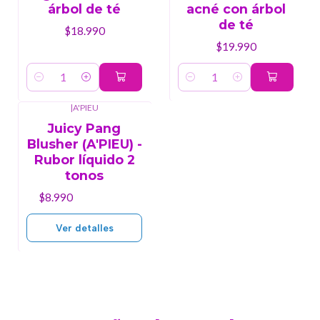
árbol de té
acné con árbol
de té
$18.990
$19.990
Cantidad
Cantidad
|
A'PIEU
Agotado
Juicy Pang
Blusher (A'PIEU) -
Rubor líquido 2
tonos
$8.990
Ver detalles