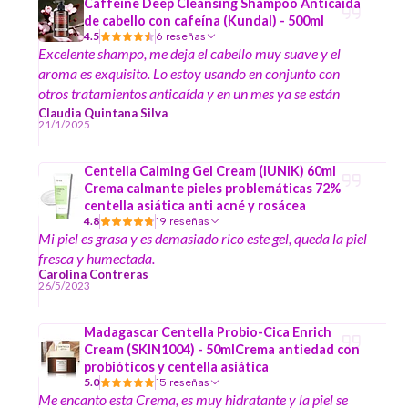
Caffeine Deep Cleansing Shampoo Anticaída
de cabello con cafeína (Kundal) - 500ml
4.5
6 reseñas
Excelente shampo, me deja el cabello muy suave y el
aroma es exquisito. Lo estoy usando en conjunto con
otros tratamientos anticaída y en un mes ya se están
notando cambios.
Claudia Quintana Silva
21/1/2025
Centella Calming Gel Cream (IUNIK) 60ml
Crema calmante pieles problemáticas 72%
centella asiática anti acné y rosácea
4.8
19 reseñas
Mi piel es grasa y es demasiado rico este gel, queda la piel
fresca y humectada.
Carolina Contreras
26/5/2023
Madagascar Centella Probio-Cica Enrich
Cream (SKIN1004) - 50mlCrema antiedad con
probióticos y centella asiática
5.0
15 reseñas
Me encanto esta Crema, es muy hidratante y la piel se