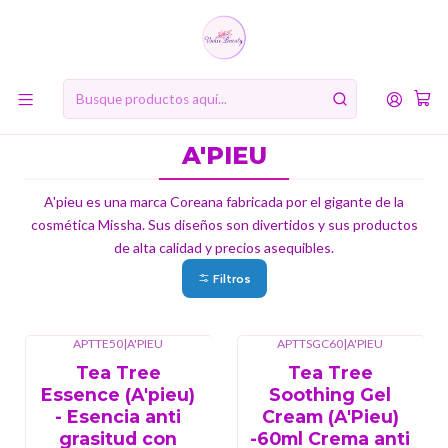
10% de descuento en tu primera compra online. Código: BIENVENIDA10
Inicio
MARCAS
A'PIEU
A'PIEU
A'pieu es una marca Coreana fabricada por el gigante de la
cosmética Missha. Sus diseños son divertidos y sus productos
de alta calidad y precios asequibles.
Filtros
APTTE50
|
A'PIEU
APTTSGC60
|
A'PIEU
Tea Tree
Tea Tree
Essence (A'pieu)
Soothing Gel
- Esencia anti
Cream (A'Pieu)
grasitud con
-60ml Crema anti