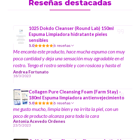
Reseñas destacadas
1025 Dokdo Cleanser (Round Lab) 150ml
Espuma Limpiadora hidratante pieles
sensibles
5.0
6 reseñas
Me encanta este producto, hace mucha espuma con muy
poca cantidad y deja una sensación muy agradable en el
rostro. Tengo el rostro sensible y con rosácea y hasta el
momento no me ha echo mal.
Andrea Fortunato
18/3/2023
Collagen Pure Cleansing Foam (Farm Stay) -
180ml Espuma limpiadora antienvejecimiento
5.0
6 reseñas
me gusto mucho, limpia bien y no irrita la piel, con un
poco de producto alcanza para toda la cara
Antonia Acevedo Ordenes
23/5/2023