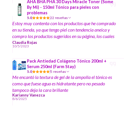
AHA BHA PHA 30 Days Miracle Toner (Some
By Mi) - 150ml Tónico para pieles con
problemas
5.0
22 reseñas
Estoy muy contenta con los productos que he comprado
en su tienda, ya que tengo piel con tendencia aneica y
compro los productos sugeridos en su página, los cuales
me han ayudado mucho a disminuir los granitos en mi
Claudia Rojas
10/5/2023
piel y manchas :)
Pack Antiedad Colágeno Tónico 200ml +
Serum 250ml (Farm Stay)
5.0
5 reseñas
Me encantó la textura de gel de la ampolla el tónico es
como que fuese agua es hidratante pero no pesado
tampoco deja la cara brillante
Karianny Vanezca
8/6/2025