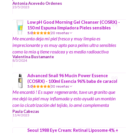
Antonia Acevedo Ordenes
23/5/2023
Low pH Good Morning Gel Cleanser (COSRX) -
150 ml Espuma limpiadora Pieles sensibles
5.0
20 reseñas
Me encanta deja mi piel fresca y muy limpia es
imprecionante y es muy apto para peiles ultra sensibles
como la mia q tiene rosácea y es media radioactiva
Valentina Bustamante
8/3/2024
Advanced Snail 96 Mucin Power Essence
(COSRX) - 100ml Esencia 96% baba de caracol
5.0
30 reseñas
Me encantó ! Es super regenerante, tuve un granito que
me dejó la piel muy inflamada y esto ayudó un montón
con la cicatrización del tejido, lo amé complementa
exitosamente mi rutina, deja la piel suavecita y con
Paula Cabezas
11/4/2023
luminosidad saludable. Espero traigan más porque es
super escaso y quiero para regalarlo porque no dudo que
Seoul 1988 Eye Cream: Retinal Liposome 4% +
es una excelente opción para distintos tipos de piel y