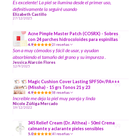
Es excelente! La piel se ilumina desde el primer uso,
definitivamente la seguiré usando
Elizabeth Castillo
27/12/2025
Acne Pimple Master Patch (COSRX) - Sobres
con 24 parches hidrocoloides para espinillas
4.9
21 reseñas
Son a muy cómodos y fácil de usar, y ayudan
absorbiendo el tamaño del grano y su impureza .
Jessica Alarcón Flores
12/9/2025
Magic Cushion Cover Lasting SPF50+/PA+++
(Missha) - 15 grs Tonos 21 y 23
4.9
18 reseñas
Increíble me deja la piel muy pareja y linda
Nicole Zúñiga Mercado
19/12/2022
345 Relief Cream (Dr. Althea) - 50ml Crema
calmante y aclarante pieles sensibles
5.0
41 reseñas