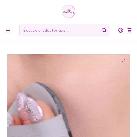
10% de descuento en tu primera compra online. Código: BIENVENIDA10
Inicio
RUTINA DE BELLEZA COREANA
Séptimo Paso (opcional): Maquillaje, polvos y bb creams
Nu Zero Cushion SPF24 PA++ (Rom&nd) - Base de maquillaje