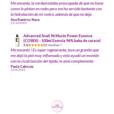
Me encanta, la verdad estaba preocupada de que no fuese
como lo pintan en redes pero me ha servido bastante con
la hidratación de mi rostro, además de que no deja
brillosa la cara.
Ana Ramirez Nava
21/10/2025
Advanced Snail 96 Mucin Power Essence
(COSRX) - 100ml Esencia 96% baba de caracol
5.0
30 reseñas
Me encantó ! Es super regenerante, tuve un granito que
me dejó la piel muy inflamada y esto ayudó un montón
con la cicatrización del tejido, lo amé complementa
exitosamente mi rutina, deja la piel suavecita y con
Paula Cabezas
11/4/2023
luminosidad saludable. Espero traigan más porque es
super escaso y quiero para regalarlo porque no dudo que
es una excelente opción para distintos tipos de piel y
necesidades.