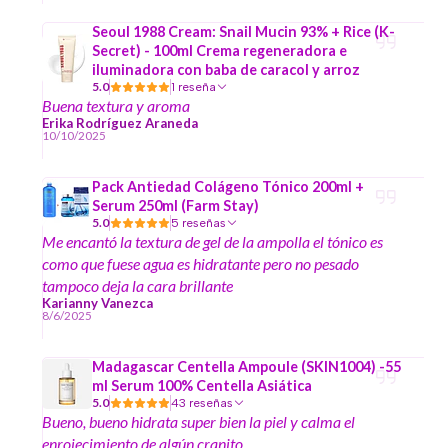
Seoul 1988 Cream: Snail Mucin 93% + Rice (K-
Secret) - 100ml Crema regeneradora e
iluminadora con baba de caracol y arroz
5.0
1 reseña
Buena textura y aroma
Erika Rodríguez Araneda
10/10/2025
Pack Antiedad Colágeno Tónico 200ml +
Serum 250ml (Farm Stay)
5.0
5 reseñas
Me encantó la textura de gel de la ampolla el tónico es
como que fuese agua es hidratante pero no pesado
tampoco deja la cara brillante
Karianny Vanezca
8/6/2025
Madagascar Centella Ampoule (SKIN1004) -55
ml Serum 100% Centella Asiática
5.0
43 reseñas
Bueno, bueno hidrata super bien la piel y calma el
enrojecimiento de algún cranito.