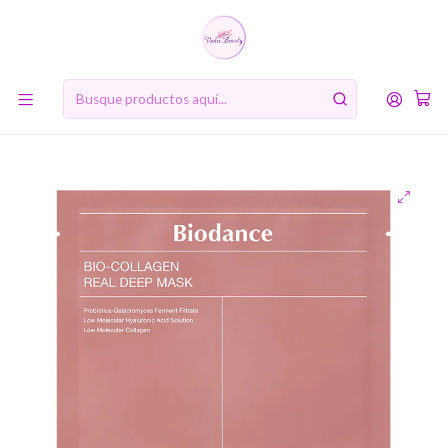
10% de descuento en tu primera compra online. Código: BIENVENIDA10
Inicio
MARCAS
Biodance
Bio-Collagen Real Deep Mask (BIODANCE) - Mascarilla de
hidrogel