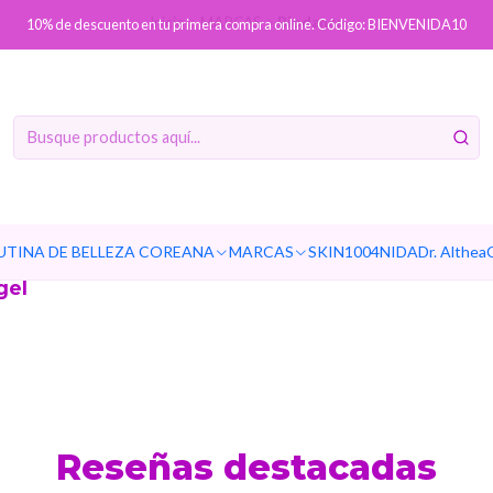
Inicio
MARCAS
Biodance
10% de descuento en tu primera compra online. Código: BIENVENIDA10
Biodance
Deep
UTINA DE BELLEZA COREANA
MARCAS
SKIN1004
NIDA
Dr. Althea
-
gel
Reseñas destacadas