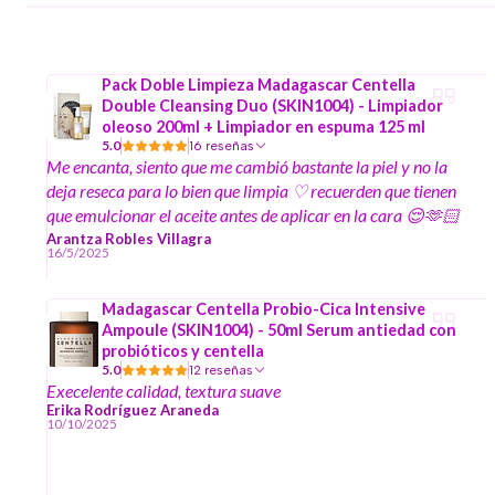
Pack Doble Limpieza Madagascar Centella
Double Cleansing Duo (SKIN1004) - Limpiador
oleoso 200ml + Limpiador en espuma 125 ml
5.0
16 reseñas
Me encanta, siento que me cambió bastante la piel y no la
deja reseca para lo bien que limpia ♡ recuerden que tienen
que emulcionar el aceite antes de aplicar en la cara 😌🫶🏻
Por si les sirve, mi piel es sensible mixta y sufro de
Arantza Robles Villagra
16/5/2025
dermatitis y no me ha dado ningún problema
Madagascar Centella Probio-Cica Intensive
Ampoule (SKIN1004) - 50ml Serum antiedad con
probióticos y centella
5.0
12 reseñas
Execelente calidad, textura suave
Erika Rodríguez Araneda
10/10/2025