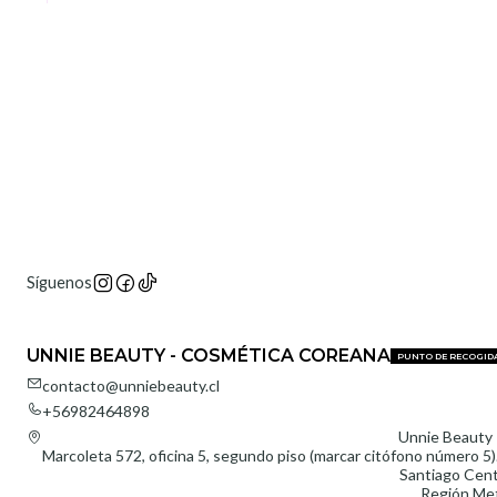
Síguenos
UNNIE BEAUTY - COSMÉTICA COREANA
PUNTO DE RECOGID
contacto@unniebeauty.cl
+56982464898
Unnie Beauty 
Marcoleta 572, oficina 5, segundo piso (marcar citófono número 5).
Santiago Cent
Región Met