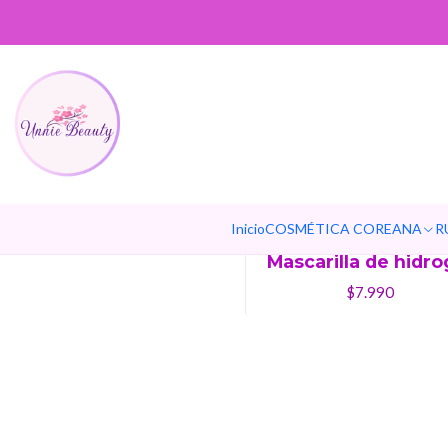
BDBCRDM1
|
Biodance
Bio-Collagen Real 
Inicio
COSMÉTICA COREANA
R
Mask (BIODANCE) 
Mascarilla de hidro
$7.990