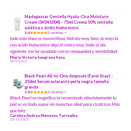
Madagascar Centella Hyalu-Cica Moisture
Cream (SKIN1004) - 75ml Crema 50% centella
asiática y ácido hialurónico
5.0
2 reseñas
toda esta linea es maravillosa, hidrata muy bien, la mezcla
con acido hialuronico deja el rostro muy lindo al dia
siguiente, me ha ayudado con la resequedad y sensibilidad
de mi piel
Maria Victoria Sangrona Sosa
30/5/2026
Black Pearl All-In-One Ampoule (Farm Stay) -
250ml Serum aclarante perla negra tamaño
grande
5.0
3 reseñas
Black Pearl es magnifica la recomiendo absolutamente tú
piel se ve linda suave sin manchas ideal para cicatrices Más
que feliz
Carolina Andrea Meneses Torrealba
23/11/2022