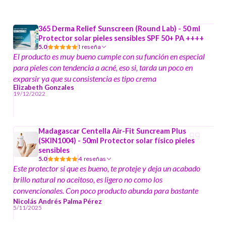
365 Derma Relief Sunscreen (Round Lab) - 50 ml
Protector solar pieles sensibles SPF 50+ PA ++++
5.0
1 reseña
El producto es muy bueno cumple con su función en especial
para pieles con tendencia a acné, eso si, tarda un poco en
exparsir ya que su consistencia es tipo crema
Elizabeth Gonzales
19/12/2022
Madagascar Centella Air-Fit Suncream Plus
(SKIN1004) - 50ml Protector solar físico pieles
sensibles
5.0
4 reseñas
Este protector si que es bueno, te proteje y deja un acabado
brillo natural no aceitoso, es ligero no como los
convencionales. Con poco producto abunda para bastante
área ; El mejor protector que he probado.
Nicolás Andrés Palma Pérez
5/11/2025