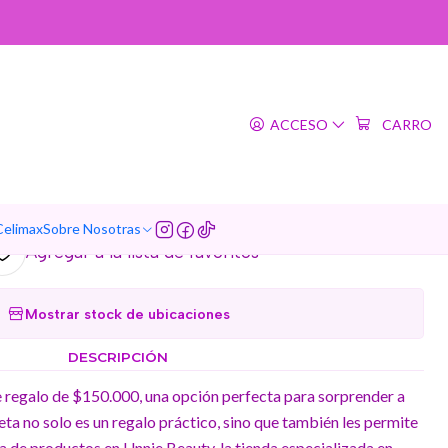
|
rd $150.000 (Exclusivo
ACCESO
CARRO
online)
regar al Carro
Comprar ahora
Celimax
Sobre Nosotras
Agregar a la lista de favoritos
Mostrar stock de ubicaciones
DESCRIPCIÓN
e regalo de $150.000, una opción perfecta para sorprender a
jeta no solo es un regalo práctico, sino que también les permite
a de productos en Unnie Beauty, la tienda especializada en