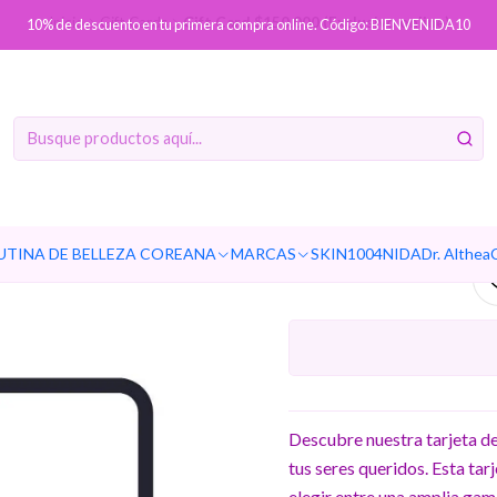
Inicio
Gift Cards
Gift Card $150.000 (Exclusivo online)
10% de descuento en tu primera compra online. Código: BIENVENIDA10
Gift Ca
Ag
Cantidad
UTINA DE BELLEZA COREANA
MARCAS
SKIN1004
NIDA
Dr. Althea
Descubre nuestra tarjeta d
tus seres queridos. Esta tar
elegir entre una amplia gam