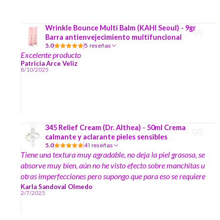
Wrinkle Bounce Multi Balm (KAHI Seoul) - 9gr
Barra antienvejecimiento multifuncional
5.0
5 reseñas
Excelente producto
Patricia Arce Veliz
8/10/2025
345 Relief Cream (Dr. Althea) - 50ml Crema
calmante y aclarante pieles sensibles
5.0
41 reseñas
Tiene una textura muy agradable, no deja la piel grasosa, se
absorve muy bien, aún no he visto efecto sobre manchitas u
otras imperfecciones pero supongo que para eso se requiere
más tiempo de uso. Mi experiencia de compra en la tienda
Karla Sandoval Olmedo
2/7/2025
ha sido muy buena, se agradecen los regalitos :)