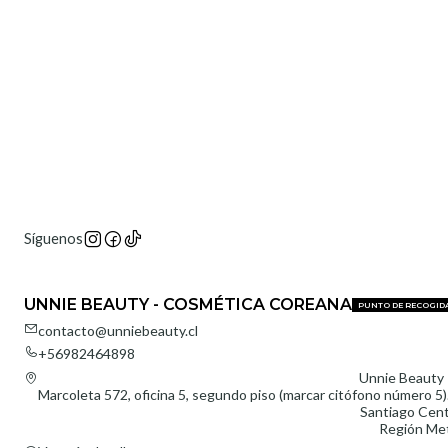
Síguenos
UNNIE BEAUTY - COSMÉTICA COREANA
PUNTO DE RECOGID
contacto@unniebeauty.cl
+56982464898
Unnie Beauty 
Marcoleta 572, oficina 5, segundo piso (marcar citófono número 5).
Santiago Cent
Región Met