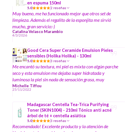
en espuma 150ml
5.0
2 reseñas
Muy bueno, me ha funcionado mejor que otros set de
limpieza. Además el regalito de la esponjita me sirvió
mucho, gran servicio:-)
Catalina Velasco Marambio
4/3/2026
Good Cera Super Ceramide Emulsion Pieles
sensibles (Holika Holika) - 130ml
5.0
3 reseñas
Me encantó su textura, mi piel es mixta con algún parche
seco y esta emulsion me dejaba super hidratada y
luminosa la piel sin nada de sensación grasa, muy
recomendada, tiene un aroma suave similar a miel, pero
Michelle Tiffou
25/11/2022
a mi me resulta muy agradable.
Madagascar Centella Tea-Trica Purifying
Toner (SKIN1004) - 210ml Tónico anti acné
árbol de té + centella asiática
5.0
3 reseñas
Recomendado! Excelente producto y la atención de