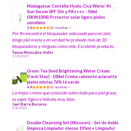
Madagascar Centella Hyalu-Cica Water-fit
Sun Serum SPF 50+ y PA++++ - 50ml
(SKIN1004) Protector solar ligero pieles
sensibles
5.0
30 reseñas
Por fin encontré el bloqueador adecuado para mi piel,
tengo piel mixta y en verdad he probado más de 30
bloqueadores y ninguno como este. Excelente producto,
lo recomiendo a mil
Yasna Monsalve Hofer
17/8/2025
Green Tea Seed Brightening Water Cream
(Farm Stay) -100ml Crema calmante aclarante
pieles mixtas 76% té verde
4.9
10 reseñas
La mejor crema que conocido sobre todo para piel grasa,
es super ligera e hidrata muy bien.
Jael Barra Bucarey
3/4/2024
Double Cleansing Set (Mixsoon) - Set de doble
limpieza Limpiador oleoso 195ml + Limpiador