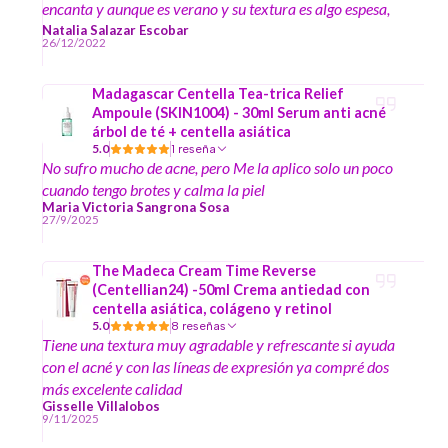
encanta y aunque es verano y su textura es algo espesa,
para mi piel que tiende a resecarse en las mejillas (tengo
Natalia Salazar Escobar
26/12/2022
rosácea y piel mixta), me queda perfecto. No me ha
irritado, ni me ha hecho salir granitos, solo un poquito me
Madagascar Centella Tea-trica Relief
generó una breve reacción de ardor el día 1 pero lo
Ampoule (SKIN1004) - 30ml Serum anti acné
atribuyo a que estaba más sensible, luego de eso solo
árbol de té + centella asiática
beneficios.
5.0
1 reseña
No sufro mucho de acne, pero Me la aplico solo un poco
cuando tengo brotes y calma la piel
Maria Victoria Sangrona Sosa
27/9/2025
The Madeca Cream Time Reverse
(Centellian24) -50ml Crema antiedad con
centella asiática, colágeno y retinol
5.0
8 reseñas
Tiene una textura muy agradable y refrescante si ayuda
con el acné y con las líneas de expresión ya compré dos
más excelente calidad
Gisselle Villalobos
9/11/2025