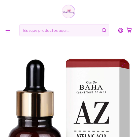
10% de descuento en tu primera compra online. Código: BIENVENIDA10
Inicio
RUTINA DE BELLEZA COREANA
Cuarto Paso: Suero (Serum)
AZ Azelaic Acid 10 Serum (Cos de BAHA) - 30ml Serum 10%
Ácido Azelaico anti acné exfoliante suave