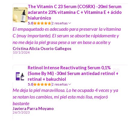
The Vitamin C 23 Serum (COSRX) -20ml Serum
aclarante 23% vitamina C + Vitamina E + ácido
hialurónico
5.0
2 reseñas
El empaquetado es adecuado para preservar la vitamina
C (muy importante). El serum se absorbe rápidamente y
no me deja la piel grasa pese a ser en base a aceite y
tampoco genera residuos al poner otros productos
Cristina Alicia Osorio Gallegos
10/1/2024
encima.
Retinol Intense Reactivating Serum 0,1%
(Some By Mi) -30ml Serum antiedad retinol +
retinal + bakuchiol
5.0
2 reseñas
Me deja la piel maravillosa. Lo he ocupado 4 veces y ya
se notan los cambios, mi piel esta más lisa, mejoró
bastante
Javiera Parra Moyano
26/5/2023