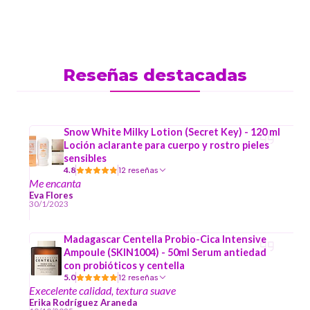
Reseñas destacadas
Snow White Milky Lotion (Secret Key) - 120 ml
Loción aclarante para cuerpo y rostro pieles
sensibles
4.8
12 reseñas
Me encanta
Eva Flores
30/1/2023
Madagascar Centella Probio-Cica Intensive
Ampoule (SKIN1004) - 50ml Serum antiedad
con probióticos y centella
5.0
12 reseñas
Execelente calidad, textura suave
Erika Rodríguez Araneda