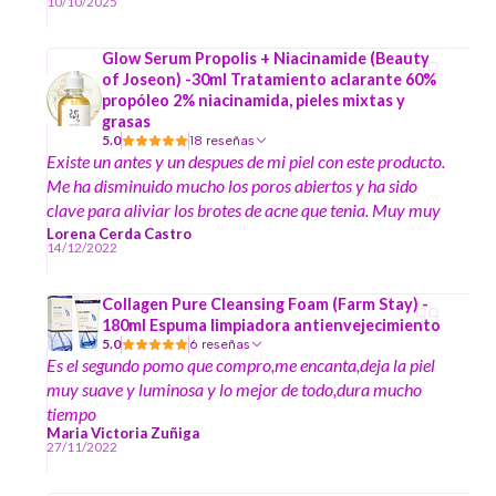
10/10/2025
Glow Serum Propolis + Niacinamide (Beauty
of Joseon) -30ml Tratamiento aclarante 60%
propóleo 2% niacinamida, pieles mixtas y
grasas
5.0
18 reseñas
Existe un antes y un despues de mi piel con este producto.
Me ha disminuido mucho los poros abiertos y ha sido
clave para aliviar los brotes de acne que tenia. Muy muy
recomendable
Lorena Cerda Castro
14/12/2022
Collagen Pure Cleansing Foam (Farm Stay) -
180ml Espuma limpiadora antienvejecimiento
5.0
6 reseñas
Es el segundo pomo que compro,me encanta,deja la piel
muy suave y luminosa y lo mejor de todo,dura mucho
tiempo
Maria Victoria Zuñiga
27/11/2022