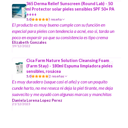
365 Derma Relief Sunscreen (Round Lab) - 50
y dejarte la piel suave y con un glowo.
ml Protector solar pieles sensibles SPF 50+ PA
++++
5.0
1 reseña
El producto es muy bueno cumple con su función en
especial para pieles con tendencia a acné, eso si, tarda un
poco en exparsir ya que su consistencia es tipo crema
Elizabeth Gonzales
19/12/2022
Cica Farm Nature Solution Cleansing Foam
(Farm Stay) - 180ml Espuma limpiadora pieles
sensibles, rosácea
5.0
2 reseñas
Es muy duradero (saque casi el año) y con un poquito
cunde harto, no me reseca ni deja la piel tirante, me deja
suavecito y me ayudó con algunas marcas y manchitas
de acné y también cuando tengo algún brote (tengo piel
Daniela Lorena Lopez Perez
21/12/2023
mixta sensible y tendencia al acné) y buen precio por todo
lo que dura