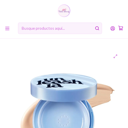
10% de descuento en tu primera compra online. Código: BIENVENIDA10
Inicio
MARCAS
Unleashia
Babe Skin Baby Blue Cushion (Unleashia) - Base de maquillaje
semi mate