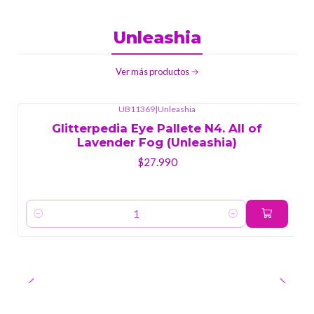
Unleashia
Ver más productos
UB11369
|
Unleashia
Glitterpedia Eye Pallete N4. All of
Lavender Fog (Unleashia)
$27.990
Cantidad