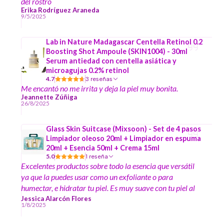
del rostro
Erika Rodríguez Araneda
9/5/2025
Lab in Nature Madagascar Centella Retinol 0.2
Boosting Shot Ampoule (SKIN1004) - 30ml
Serum antiedad con centella asiática y
microagujas 0.2% retinol
4.7
3 reseñas
Me encantó no me irrita y deja la piel muy bonita.
Jeannette Zúñiga
26/8/2025
Glass Skin Suitcase (Mixsoon) - Set de 4 pasos
Limpiador oleoso 20ml + Limpiador en espuma
20ml + Esencia 50ml + Crema 15ml
5.0
1 reseña
Excelentes productos sobre todo la esencia que versátil
ya que la puedes usar como un exfoliante o para
humectar, e hidratar tu piel. Es muy suave con tu piel al
momento de hacer la limpieza profunda, no es necesario
Jessica Alarcón Flores
1/8/2025
restregar fuerte para que saque esos barritas e impurezas
es impresionante como una esencia puede lograr todo eso