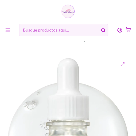
10% de descuento en tu primera compra online. Código: BIENVENIDA10
Inicio
RUTINA DE BELLEZA COREANA
Cuarto Paso: Suero (Serum)
Glow Deep Serum Rice + Arbutin (Beauty of Joseon)- 30 ml
Serum aclarante Arroz 68,6% y Arbutina 2%