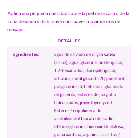
Aplica una pequeña cantidad sobre la piel de la cara o de la
zona deseada y distribuye con suaves movimientos de
masaje.
DETALLES
Ingredientes:
agua de salvado de oryza sativa
(arroz), agua, glicerina, butilenglicol,
1,2-hexanodiol, dipropilenglicol,
arbutina, metil gluceth-20, pantenol,
poliglicerina-3, trehalosa, glucósido
de glicerilo, ésteres de joxyjoba
hidrolizados, joxyethyrolyzed
Ésteres / copolímero de
acriloildimetil taurato de sodio,
etilhexilglicerina, hidroxietilcelulosa,
goma xantana, arginina, acrilatos /