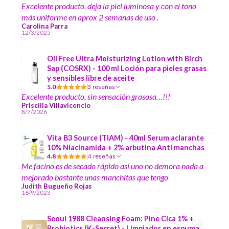
Excelente producto, deja la piel luminosa y con el tono
más uniforme en aprox 2 semanas de uso .
Carolina Parra
12/3/2025
Oil Free Ultra Moisturizing Lotion with Birch
Sap (COSRX) - 100 ml Loción para pieles grasas
y sensibles libre de aceite
5.0
3 reseñas
Excelente producto, sin sensación grasosa…!!!
Priscilla Villavicencio
8/7/2026
Vita B3 Source (TIAM) - 40ml Serum aclarante
10% Niacinamida + 2% arbutina Anti manchas
4.8
4 reseñas
Me facino es de secado rápido así uno no demora nada a
mejorado bastante unas manchitas que tengo
Judith Bugueño Rojas
16/9/2023
Seoul 1988 Cleansing Foam: Pine Cica 1% +
Probiotics (K-Secret) - Limpiador en espuma