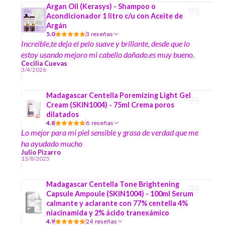
Argan Oil (Kerasys) - Shampoo o
Acondicionador 1 litro c/u con Aceite de
Argán
5.0
3 reseñas
Increíble,te deja el pelo suave y brillante, desde que lo
estoy usando mejoro mi cabello dañado.es muy bueno.
Cecilia Cuevas
3/4/2026
Madagascar Centella Poremizing Light Gel
Cream (SKIN1004) - 75ml Crema poros
dilatados
4.8
6 reseñas
Lo mejor para mí piel sensible y grasa de verdad que me
ha ayudado mucho
Julio Pizarro
13/8/2025
Madagascar Centella Tone Brightening
Capsule Ampoule (SKIN1004) - 100ml Serum
calmante y aclarante con 77% centella 4%
niacinamida y 2% ácido tranexámico
4.9
24 reseñas