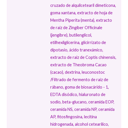
cruzado de alquilcetearil dimeticona,
goma xantana, extracto de hoja de
Mentha Piperita (menta), extracto
de raíz de Zingiber Officinale
(jengibre), butilenglicol,
etilhexilglicerina, glicirrizato de
dipotasio, ácido tranexámico,
extracto de raíz de Coptis chinensis,
extracto de Theobroma Cacao
(cacao), dextrina, leuconostoc
/Filtrado de fermento de raíz de
rábano, goma de biosacárido - 1,
EDTA disódico, hialuronato de
sodio, beta-glucano, ceramida EOP,
ceramida NS, ceramida NP, ceramida
AP, fitosfingosina, lecitina
hidrogenada, alcohol cetearílico,