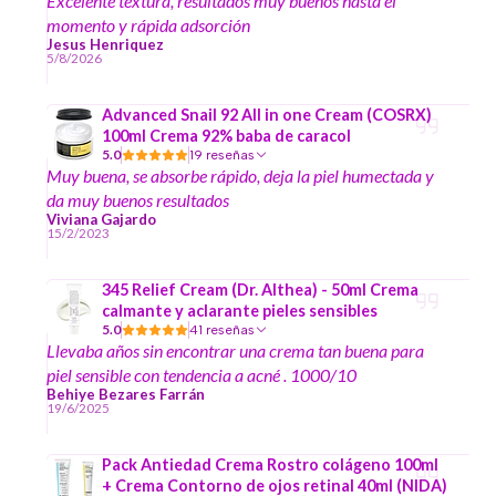
Excelente textura, resultados muy buenos hasta el
momento y rápida adsorción
Jesus Henriquez
5/8/2026
Advanced Snail 92 All in one Cream (COSRX)
100ml Crema 92% baba de caracol
5.0
19 reseñas
Muy buena, se absorbe rápido, deja la piel humectada y
da muy buenos resultados
Viviana Gajardo
15/2/2023
345 Relief Cream (Dr. Althea) - 50ml Crema
calmante y aclarante pieles sensibles
5.0
41 reseñas
Llevaba años sin encontrar una crema tan buena para
piel sensible con tendencia a acné . 1000/10
Behiye Bezares Farrán
19/6/2025
Pack Antiedad Crema Rostro colágeno 100ml
+ Crema Contorno de ojos retinal 40ml (NIDA)