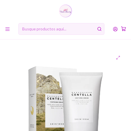
10% de descuento en tu primera compra online. Código: BIENVENIDA10
Inicio
MARCAS
SKIN1004
PREVENTA SKIN1004
Madagascar Centella Soothing Cream (SKIN1004) - 75ml
Crema hidratante 72% centella asiática