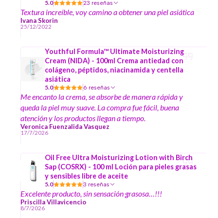
5.0
23 reseñas
Textura increíble, voy camino a obtener una piel asiática
Ivana Skorin
25/12/2022
Youthful Formula™ Ultimate Moisturizing
Cream (NIDA) - 100ml Crema antiedad con
colágeno, péptidos, niacinamida y centella
asiática
5.0
6 reseñas
Me encanto la crema, se absorbe de manera rápida y
queda la piel muy suave. La compra fue fácil, buena
atención y los productos llegan a tiempo.
Veronica Fuenzalida Vasquez
17/7/2026
Oil Free Ultra Moisturizing Lotion with Birch
Sap (COSRX) - 100 ml Loción para pieles grasas
y sensibles libre de aceite
5.0
3 reseñas
Excelente producto, sin sensación grasosa…!!!
Priscilla Villavicencio
8/7/2026