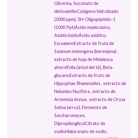
Glicerina, Succinato de
dietoxietiloColágeno hidrolizado
(2000 ppm), SH-Oligopéptido-1
(1000 Ppt)Ácido madecásico,
AsiaticósidoÁcido asiático,
EscualanoExtracto de fruta de
Solanum melongena (berenjena) ,
extracto de hoja de Melaleuca
alternifolia (árbol del té), Beta-
glucanoExtracto de fruto de
Hippophae Rhamnoides , extracto de
Nelumbo Nucifera , extracto de
Artemisia Annua , extracto de Oryza
Sativa (arroz), Fermento de
Saccharomyces,
DipropilenglicolCitrato de
sodioHialuronato de sodio,