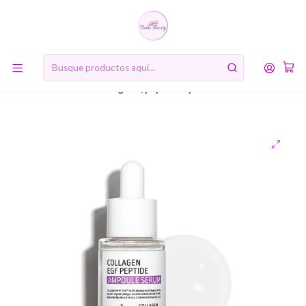
10% de descuento en tu primera compra online. Código: BIENVENIDA10
Inicio
RUTINA DE BELLEZA COREANA
Cuarto Paso: Suero (Serum)
Collagen EGF Peptide Ampoule Serum (APLB) - 40ml Serum
antiedad con colágeno, péptidos y centella asiática