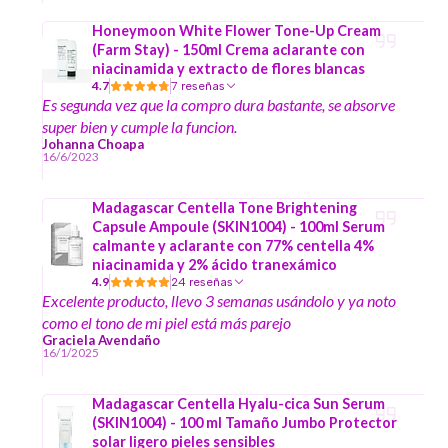
Honeymoon White Flower Tone-Up Cream
(Farm Stay) - 150ml Crema aclarante con
niacinamida y extracto de flores blancas
4.7
7 reseñas
Es segunda vez que la compro dura bastante, se absorve
super bien y cumple la funcion.
Johanna Choapa
16/6/2023
Madagascar Centella Tone Brightening
Capsule Ampoule (SKIN1004) - 100ml Serum
calmante y aclarante con 77% centella 4%
niacinamida y 2% ácido tranexámico
4.9
24 reseñas
Excelente producto, llevo 3 semanas usándolo y ya noto
como el tono de mi piel está más parejo
Graciela Avendaño
16/1/2025
Madagascar Centella Hyalu-cica Sun Serum
(SKIN1004) - 100 ml Tamaño Jumbo Protector
solar ligero pieles sensibles