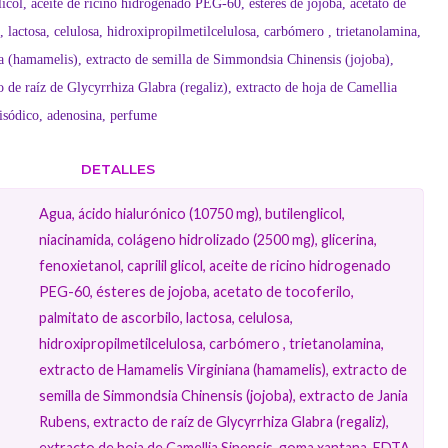
glicol, aceite de ricino hidrogenado PEG-60, ésteres de jojoba, acetato de
o, lactosa, celulosa, hidroxipropilmetilcelulosa, carbómero , trietanolamina,
a (hamamelis), extracto de semilla de Simmondsia Chinensis (jojoba),
o de raíz de Glycyrrhiza Glabra (regaliz), extracto de hoja de Camellia
sódico, adenosina, perfume
DETALLES
Agua, ácido hialurónico (10750 mg), butilenglicol,
niacinamida, colágeno hidrolizado (2500 mg), glicerina,
fenoxietanol, caprilil glicol, aceite de ricino hidrogenado
PEG-60, ésteres de jojoba, acetato de tocoferilo,
palmitato de ascorbilo, lactosa, celulosa,
hidroxipropilmetilcelulosa, carbómero , trietanolamina,
extracto de Hamamelis Virginiana (hamamelis), extracto de
semilla de Simmondsia Chinensis (jojoba), extracto de Jania
Rubens, extracto de raíz de Glycyrrhiza Glabra (regaliz),
extracto de hoja de Camellia Sinensis, goma xantana, EDTA