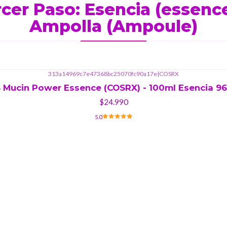
cer Paso: Esencia (essenc
Ampolla (Ampoule)
313a14969c7e47368bc25070fc90a17e
|
COSRX
 Mucin Power Essence (COSRX) - 100ml Esencia 9
$24.990
5.0