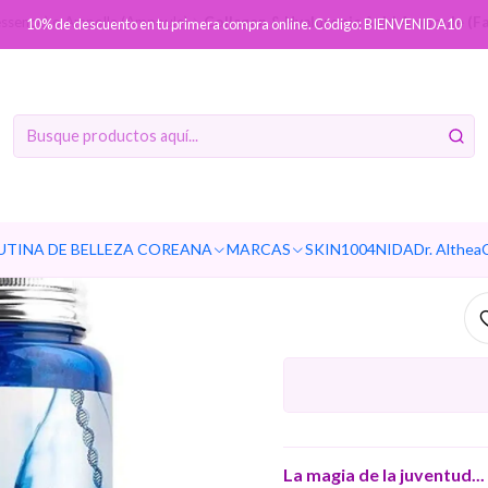
essence) o Ampolla (Ampoule)
Collagen & Hyaluronic Acid Ampoule (F
10% de descuento en tu primera compra online. Código: BIENVENIDA10
Collag
Ampoule (
colágen
UTINA DE BELLEZA COREANA
MARCAS
SKIN1004
NIDA
Dr. Althea
La magia de la juventud..