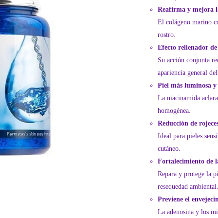
Reafirma y mejora la
El colágeno marino co
rostro.
Efecto rellenador de
Su acción conjunta re
apariencia general del
Piel más luminosa y
La niacinamida aclara
homogénea.
Reducción de rojeces
Ideal para pieles sens
cutáneo.
Fortalecimiento de 
Repara y protege la pi
resequedad ambiental
Previene el envejec
La adenosina y los mi