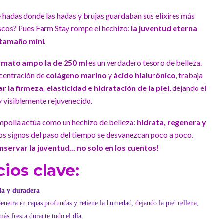
 hadas donde las hadas y brujas guardaban sus elixires más
scos? Pues Farm Stay rompe el hechizo:
la juventud eterna
 tamaño mini
.
rmato ampolla de 250 ml
es un verdadero tesoro de belleza.
centración de
colágeno marino
y
ácido hialurónico
, trabaja
r la firmeza, elasticidad e hidratación de la piel
, dejando el
y visiblemente rejuvenecido.
ampolla actúa como un hechizo de belleza:
hidrata, regenera y
los signos del paso del tiempo se desvanezcan poco a poco.
ervar la juventud... no solo en los cuentos!
ios clave:
da y duradera
penetra en capas profundas y retiene la humedad, dejando la piel rellena,
más fresca durante todo el día.