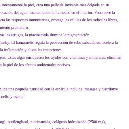
a intensamente la piel, crea una película invisible más delgada en su
aporación del agua, manteniendo la humedad en el interior. Promueve la
cta las respuestas inmunitarias, protege las células de los radicales libres,
imiento prematuro.
ar las arrugas, la niacinamida ilumina la pigmentación.
insky. El hamamelis regula la producción de sebo subcutáneo, acelera la
la inflamación y alivia las irritaciones.
ens. Estas algas enriquecen los tejidos con vitaminas y minerales, eliminan
n la piel de los efectos ambientales nocivos.
plica una pequeña cantidad con la espátula incluida, masajea y distribuye
cuello y escote.
g), butilenglicol, niacinamida, colágeno hidrolizado (2500 mg),