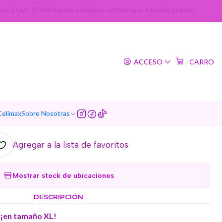
arm Stay) -250ml Serum colágeno antiarrugas tamaño grande
|
en & Hyaluronic Acid
ACCESO
CARRO
Farm Stay) -250ml Serum
o antiarrugas tamaño
grande
Celimax
Sobre Nosotras
5.0
13 reseñas
Agregar a la lista de favoritos
Mostrar stock de ubicaciones
DESCRIPCIÓN
. ¡en tamaño XL!