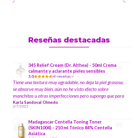
Reseñas destacadas
345 Relief Cream (Dr. Althea) - 50ml Crema
calmante y aclarante pieles sensibles
5.0
41 reseñas
Tiene una textura muy agradable, no deja la piel grasosa,
se absorve muy bien, aún no he visto efecto sobre
manchitas u otras imperfecciones pero supongo que para
eso se requiere más tiempo de uso. Mi experiencia de
Karla Sandoval Olmedo
2/7/2025
compra en la tienda ha sido muy buena, se agradecen los
regalitos :)
Madagascar Centella Toning Toner
(SKIN1004) - 210 ml Tónico 84% Centella
Asiática