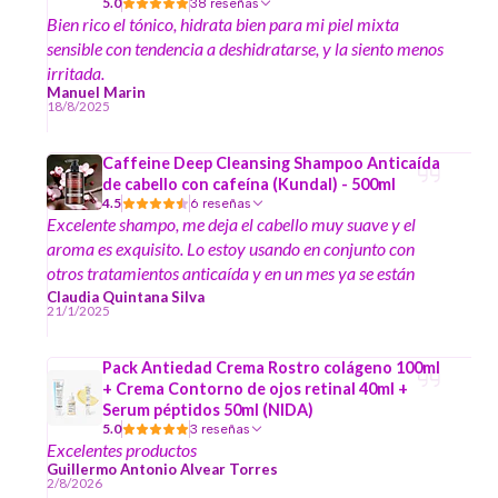
5.0
38 reseñas
Bien rico el tónico, hidrata bien para mi piel mixta
sensible con tendencia a deshidratarse, y la siento menos
irritada.
Manuel Marin
18/8/2025
Caffeine Deep Cleansing Shampoo Anticaída
de cabello con cafeína (Kundal) - 500ml
4.5
6 reseñas
Excelente shampo, me deja el cabello muy suave y el
aroma es exquisito. Lo estoy usando en conjunto con
otros tratamientos anticaída y en un mes ya se están
notando cambios.
Claudia Quintana Silva
21/1/2025
Pack Antiedad Crema Rostro colágeno 100ml
+ Crema Contorno de ojos retinal 40ml +
Serum péptidos 50ml (NIDA)
5.0
3 reseñas
Excelentes productos
Guillermo Antonio Alvear Torres
2/8/2026