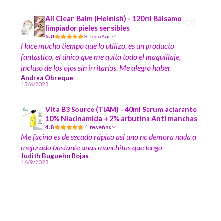
All Clean Balm (Heimish) - 120ml Bálsamo
limpiador pieles sensibles
5.0
3 reseñas
Hace mucho tiempo que lo utilizo, es un producto
fantastico, el único que me quita todo el maquillaje,
incluso de los ojos sin irritarlos. Me alegro haber
encontrado esta tienda, ya que en la anterior que lo
Andrea Obreque
13/6/2023
compraba, dejaron de traerlo por problemas con el
proveedor. Gracias Unnie Beauty.
Vita B3 Source (TIAM) - 40ml Serum aclarante
10% Niacinamida + 2% arbutina Anti manchas
4.8
4 reseñas
Me facino es de secado rápido así uno no demora nada a
mejorado bastante unas manchitas que tengo
Judith Bugueño Rojas
16/9/2023