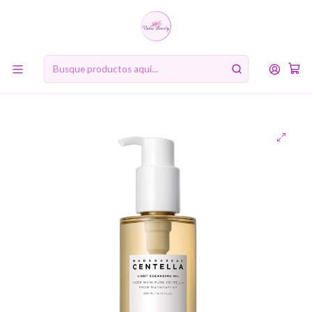
10% de descuento en tu primera compra online. Código: BIENVENIDA10
Inicio
MARCAS
SKIN1004
PREVENTA SKIN1004
Madagascar Centella Light Cleansing Oil (SKIN1004) - 200ml
Limpiador oleoso calmante pieles sensibles