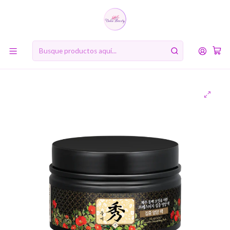
10% de descuento en tu primera compra online. Código: BIENVENIDA10
Inicio
MARCAS
Daeng Gi Meo Ri
DlaeSoo Intensive Nourishing Pack (Daeng Gi Meo Ri) - 200ml