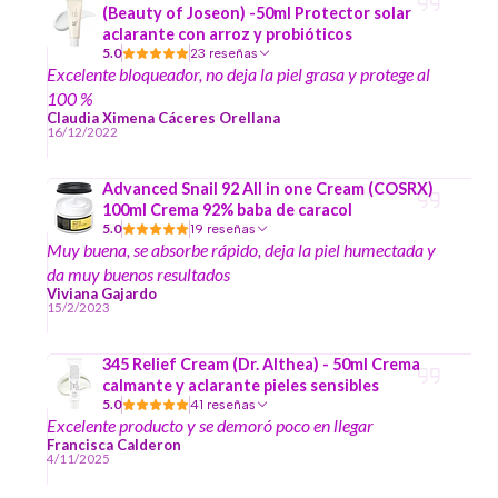
(Beauty of Joseon) -50ml Protector solar
aclarante con arroz y probióticos
5.0
23 reseñas
Excelente bloqueador, no deja la piel grasa y protege al
100 %
Claudia Ximena Cáceres Orellana
16/12/2022
Advanced Snail 92 All in one Cream (COSRX)
100ml Crema 92% baba de caracol
5.0
19 reseñas
Muy buena, se absorbe rápido, deja la piel humectada y
da muy buenos resultados
Viviana Gajardo
15/2/2023
345 Relief Cream (Dr. Althea) - 50ml Crema
calmante y aclarante pieles sensibles
5.0
41 reseñas
Excelente producto y se demoró poco en llegar
Francisca Calderon
4/11/2025