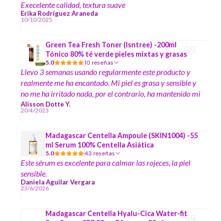
Execelente calidad, textura suave
Erika Rodríguez Araneda
10/10/2025
Green Tea Fresh Toner (Isntree) -200ml
Tónico 80% té verde pieles mixtas y grasas
5.0
10 reseñas
Llevo 3 semanas usando regularmente este producto y
realmente me ha encantado. Mi piel es grasa y sensible y
no me ha irritado nada, por el contrario, ha mantenido mi
rostro hidratado y me ha ayudado con la inflamación por
Alisson Dotte Y.
20/4/2023
puntos blancos y negros. Además de que tarda muy poco
tiempo en absorberse, sin duda lo volvería a comprar :))
Madagascar Centella Ampoule (SKIN1004) -55
ml Serum 100% Centella Asiática
5.0
43 reseñas
Este sérum es excelente para calmar las rojeces, la piel
sensible.
Daniela Aguilar Vergara
23/6/2026
Madagascar Centella Hyalu-Cica Water-fit