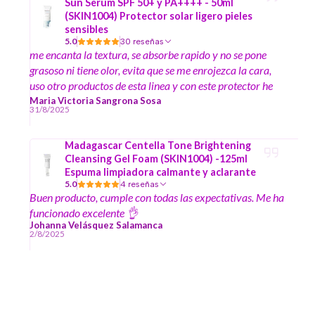
Sun Serum SPF 50+ y PA++++ - 50ml
(SKIN1004) Protector solar ligero pieles
sensibles
5.0
30 reseñas
me encanta la textura, se absorbe rapido y no se pone
grasoso ni tiene olor, evita que se me enrojezca la cara,
uso otro productos de esta linea y con este protector he
visto como las manchas se han ido reduciendo y ha
Maria Victoria Sangrona Sosa
31/8/2025
mejorado mi piel
Madagascar Centella Tone Brightening
Cleansing Gel Foam (SKIN1004) -125ml
Espuma limpiadora calmante y aclarante
5.0
4 reseñas
Buen producto, cumple con todas las expectativas. Me ha
funcionado excelente 👌
Johanna Velásquez Salamanca
2/8/2025