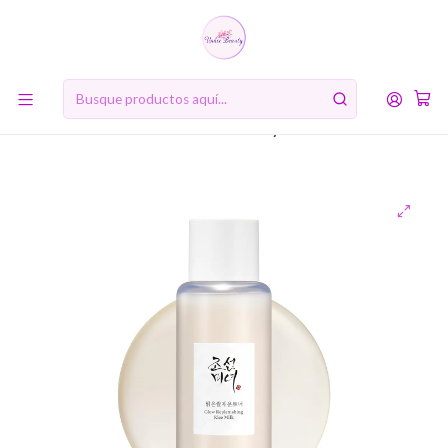
10% de descuento en tu primera compra online. Código: BIENVENIDA10
Inicio
RUTINA DE BELLEZA COREANA
Segundo Paso: Tónico (Toner)
Glow Replenishing Rice Milk (Beauty of Joseon) - 150ml
Tónico iluminador con arroz y aminoácidos