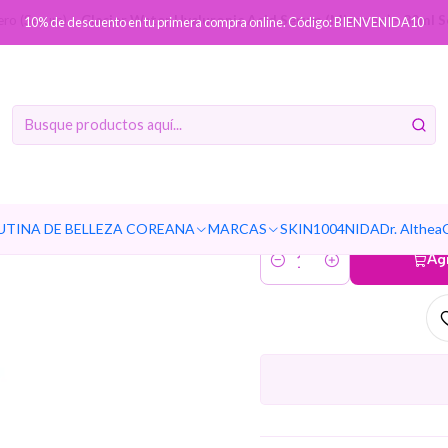
ero (Serum)
Glacier Water Hyaluronic Acid Serum (Mixsoon) - 30ml Se
10% de descuento en tu primera compra online. Código: BIENVENIDA10
Glacier
Serum (
hidratante
UTINA DE BELLEZA COREANA
MARCAS
SKIN1004
NIDA
Dr. Althea
Ag
Cantidad