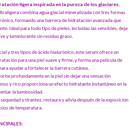
atación ligera inspirada en la pureza de los glaciares.
ultraligera combina agua glacial mineralizada con tres formas
lurónico, formando una barrera de hidratación avanzada que
tante. Ideal para todo tipo de pieles, incluidas las sensibles, deja
ve y luminiscente sin residuo graso.
ial y tres tipos de ácido hialurónico, este serum ofrece un
atación para una piel suave y firme, y forma una película de
ara ayudar a fortalecer la barrera cutánea.
sorbe profundamente en la piel sin dejar una sensación
enso y rico proporciona un efecto hidratante instantáneo en la
entar la luminosidad.
 sequedad y tirantez, restaura y alivia después de la exposición
mbios de temperatura.
CIPALES: