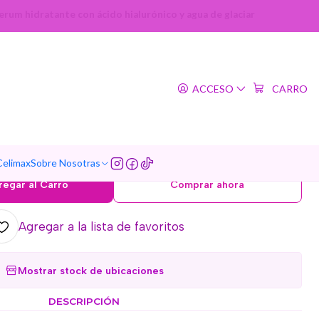
rum hidratante con ácido hialurónico y agua de glaciar
|
 Water Hyaluronic Acid
ACCESO
CARRO
Mixsoon) - 30ml Serum
 con ácido hialurónico y
agua de glaciar
Celimax
Sobre Nosotras
regar al Carro
Comprar ahora
Agregar a la lista de favoritos
Mostrar stock de ubicaciones
DESCRIPCIÓN