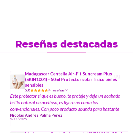
Reseñas destacadas
Madagascar Centella Air-Fit Suncream Plus
(SKIN1004) - 50ml Protector solar físico pieles
sensibles
5.0
4 reseñas
Este protector si que es bueno, te proteje y deja un acabado
brillo natural no aceitoso, es ligero no como los
convencionales. Con poco producto abunda para bastante
área ; El mejor protector que he probado.
Nicolás Andrés Palma Pérez
5/11/2025