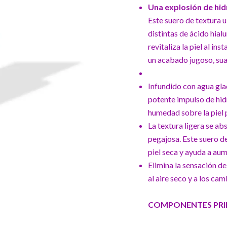
Una explosión de hidr
Este suero de textura 
distintas de ácido hia
revitaliza la piel al ins
un acabado jugoso, sua
Infundido con agua glac
potente impulso de hidr
humedad sobre la piel p
La textura ligera se ab
pegajosa. Este suero d
piel seca y ayuda a aum
Elimina la sensación de
al aire seco y a los ca
COMPONENTES PRIN