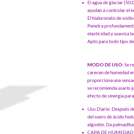
El agua de glaciar (50
ayudan a controlar el eq
El hialuronato de sodio
Penetra profundamente 
elasticidad y suaviza la
Apto para todo tipo de 
MODO DE USO
: Se 
carecen de humedad en 
proporciona una sensac
se recomienda usarlo j
efecto de sinergia para
Uso Diario: Después de 
del suero de ácido hial
algodón. Da palmadita
CAPA DE HUMEDAD: Apli