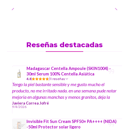
Reseñas destacadas
Madagascar Centella Ampoule (SKIN1004) -
30ml Serum 100% Centella Asiática
4.8
11 reseñas
Tengo la piel bastante sensible y me gusto mucho el
producto, no me irritado nada. en una semana pude notar
mejoria en algunas manchas y menos granitos, deja la
piel suave y no tiene aroma. tambien me ayudo a
Javiera Correa Jofré
9/4/2026
disminuir un poco lo rojo de la piel
Invisible Fit Sun Cream SPF50+ PA++++ (NIDA)
-50ml Protector solar ligero