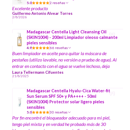
5.0
2 reseñas
Excelente producto
Guillermo Antonio Alvear Torres
2/8/2026
Madagascar Centella Light Cleansing Oil
(SKIN1004) - 200ml Limpiador oleoso calmante
pieles sensibles
4.9
66 reseñas
Buen limpiador en aceite para quitar la máscara de
pestañas (utilizo lavable, no versión a prueba de agua). Al
entrar en contacto con el agua se vuelve lechoso, deja
sensación de limpieza sin resecar.
Laura Tellermann Cifuentes
21/8/2025
Madagascar Centella Hyalu-Cica Water-fit
Sun Serum SPF 50+ y PA++++ - 50ml
(SKIN1004) Protector solar ligero pieles
sensibles
5.0
30 reseñas
Por fin encontré el bloqueador adecuado para mi piel,
tengo piel mixta y en verdad he probado más de 30