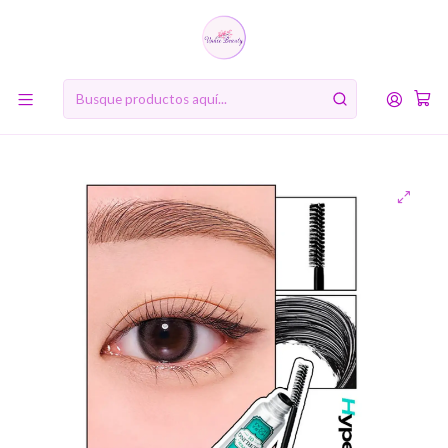
10% de descuento en tu primera compra online. Código: BIENVENIDA10
Inicio
MARCAS
Holika Holika
Lash Correcting Mascara Hyper Curling (Holika Holika) -9ml
Máscara de pestañas rizadora