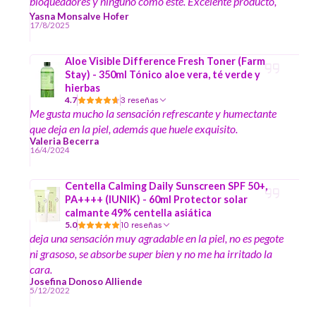
bloqueadores y ninguno como este. Excelente producto,
lo recomiendo a mil
Yasna Monsalve Hofer
17/8/2025
Aloe Visible Difference Fresh Toner (Farm
Stay) - 350ml Tónico aloe vera, té verde y
hierbas
4.7
3 reseñas
Me gusta mucho la sensación refrescante y humectante
que deja en la piel, además que huele exquisito.
Valeria Becerra
16/4/2024
Centella Calming Daily Sunscreen SPF 50+,
PA++++ (IUNIK) - 60ml Protector solar
calmante 49% centella asiática
5.0
10 reseñas
deja una sensación muy agradable en la piel, no es pegote
ni grasoso, se absorbe super bien y no me ha irritado la
cara.
Josefina Donoso Alliende
5/12/2022