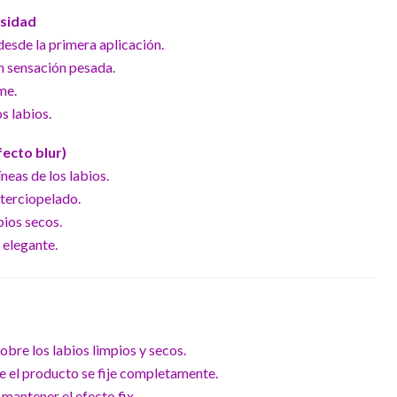
nsidad
desde la primera aplicación.
n sensación pesada.
me.
s labios.
ecto blur)
neas de los labios.
terciopelado.
bios secos.
 elegante.
obre los labios limpios y secos.
e el producto se fije completamente.
 mantener el efecto fix.