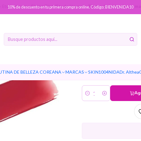
Etude House
Fixing Tint (Etude House) - Tintes de labio efecto ma
10% de descuento en tu primera compra online. Código: BIENVENIDA10
Fixing Ti
de labio e
01 Analog Rose
UTINA DE BELLEZA COREANA
MARCAS
SKIN1004
NIDA
Dr. Althea
Ag
Cantidad