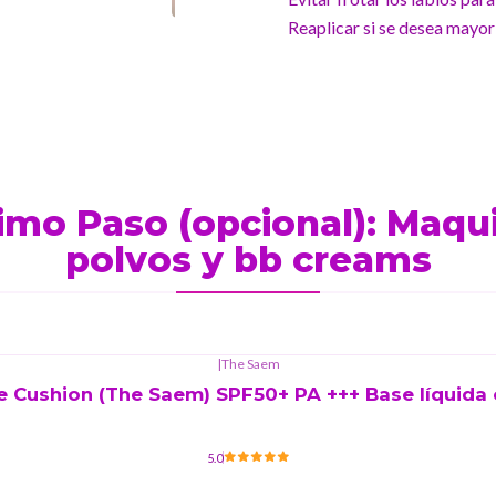
Reaplicar si se desea mayor
imo Paso (opcional): Maquil
polvos y bb creams
|
The Saem
e Cushion (The Saem) SPF50+ PA +++ Base líquida
5.0