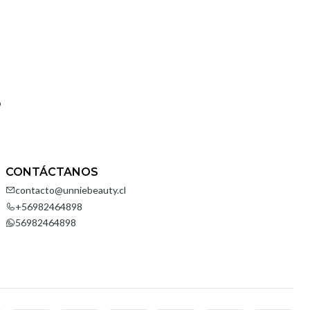
o
CONTÁCTANOS
contacto@unniebeauty.cl
+56982464898
56982464898