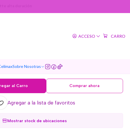
tte alta duración
|
nt (Etude House) - Tintes
ACCESO
CARRO
fecto matte alta duración
TONO
10 Smoky Cherry
11 Rose Blending
17 Berry red
Celimax
Sobre Nosotras
regar al Carro
Comprar ahora
Agregar a la lista de favoritos
Mostrar stock de ubicaciones