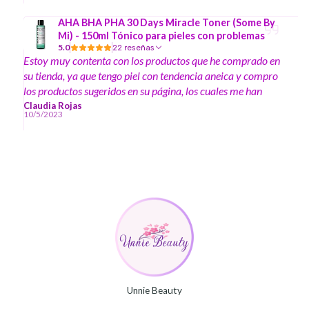
AHA BHA PHA 30 Days Miracle Toner (Some By
Mi) - 150ml Tónico para pieles con problemas
5.0
22 reseñas
Estoy muy contenta con los productos que he comprado en
su tienda, ya que tengo piel con tendencia aneica y compro
los productos sugeridos en su página, los cuales me han
ayudado mucho a disminuir los granitos en mi piel y
Claudia Rojas
10/5/2023
manchas :)
Unnie Beauty