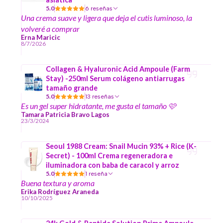
5.0
6 reseñas
Una crema suave y ligera que deja el cutis luminoso, la
volveré a comprar
Erna Maricic
8/7/2026
Collagen & Hyaluronic Acid Ampoule (Farm
Stay) -250ml Serum colágeno antiarrugas
tamaño grande
5.0
13 reseñas
Es un gel super hidratante, me gusta el tamaño 🩷
Tamara Patricia Bravo Lagos
23/3/2024
Seoul 1988 Cream: Snail Mucin 93% + Rice (K-
Secret) - 100ml Crema regeneradora e
iluminadora con baba de caracol y arroz
5.0
1 reseña
Buena textura y aroma
Erika Rodríguez Araneda
10/10/2025