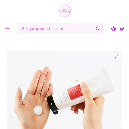
10% de descuento en tu primera compra online. Código: BIENVENIDA10
Inicio
MARCAS
COSRX
Salicylic Acid Daily Gentle Cleanser (COSRX) - 150ml Espuma
limpiadora anti acné con ácido salicílico