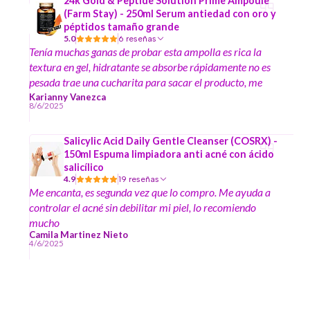
24k Gold & Peptide Solution Prime Ampoule
(Farm Stay) - 250ml Serum antiedad con oro y
péptidos tamaño grande
5.0
6 reseñas
Tenía muchas ganas de probar esta ampolla es rica la
textura en gel, hidratante se absorbe rápidamente no es
pesada trae una cucharita para sacar el producto, me
encantó y el formato es grande
Karianny Vanezca
8/6/2025
Salicylic Acid Daily Gentle Cleanser (COSRX) -
150ml Espuma limpiadora anti acné con ácido
salicílico
4.9
19 reseñas
Me encanta, es segunda vez que lo compro. Me ayuda a
controlar el acné sin debilitar mi piel, lo recomiendo
mucho
Camila Martinez Nieto
4/6/2025