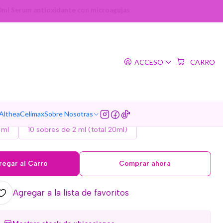
0ml Serum antioxidante con microagujas
|
t 100 (VT Cosmetics) - 20
ACCESO
CARRO
erum antioxidante con
microagujas
 Althea
Celimax
Sobre Nosotras
TAMAÑO
 ml
10 sobres de 2 ml (total 20ml)
regar al Carro
Comprar ahora
Agregar a la lista de favoritos