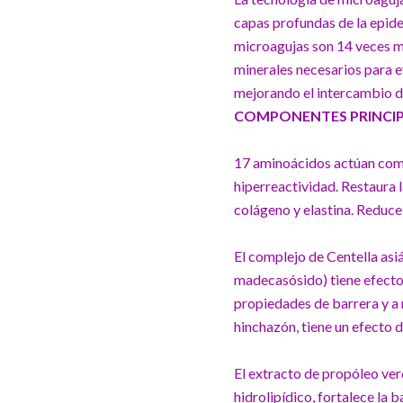
capas profundas de la epide
microagujas son 14 veces má
minerales necesarios para ev
mejorando el intercambio d
COMPONENTES PRINCIP
17 aminoácidos actúan como 
hiperreactividad. Restaura l
colágeno y elastina. Reduce
El complejo de Centella asiá
madecasósido) tiene efectos
propiedades de barrera y a 
hinchazón, tiene un efecto d
El extracto de propóleo ver
hidrolipídico, fortalece la 