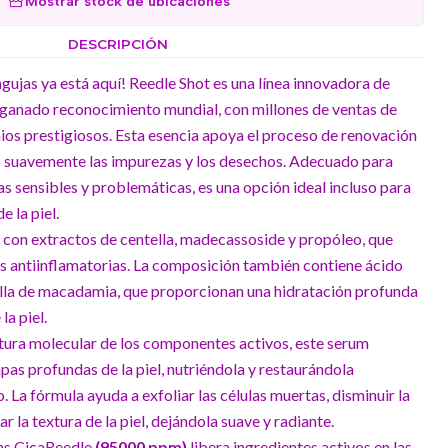
Mostrar stock de ubicaciones
DESCRIPCIÓN
agujas ya está aquí! Reedle Shot es una línea innovadora de
a ganado reconocimiento mundial, con millones de ventas de
os prestigiosos. Esta esencia apoya el proceso de renovación
do suavemente las impurezas y los desechos. Adecuado para
 las sensibles y problemáticas, es una opción ideal incluso para
e la piel.
 con extractos de centella, madecassoside y propóleo, que
s antiinflamatorias. La composición también contiene ácido
milla de macadamia, que proporcionan una hidratación profunda
la piel.
tura molecular de los componentes activos, este serum
pas profundas de la piel, nutriéndola y restaurándola
 La fórmula ayuda a exfoliar las células muertas, disminuir la
r la textura de la piel, dejándola suave y radiante.
as CicaReedle
(95000 ppm)
libera ingredientes activos en las