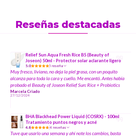
Reseñas destacadas
Relief Sun Aqua Fresh Rice B5 (Beauty of
Joseon) 50ml - Protector solar aclarante ligero
5.0
1 reseña
Muy fresco, liviano, no deja la piel grasa, con un poquito
alcanza para toda la cara y cuello. Me encantó. Antes había
probado el Beauty of Joseon Relief Sun: Rice + Probiotics
SPF50+ PA++++ y son muy similares. Ambos exquisitos y
Marcela Criado
27/12/2024
protegen muy bien.
BHA Blackhead Power Liquid (COSRX) - 100ml
Tratamiento puntos negros y acné
4.8
4 reseñas
Tuve que usarlo una semana y ahí note los cambios, basta