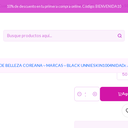
Cuarto Paso: Suero (Serum)
Reedle Shot 100 (VT Cosmetics) - 20 o 5
10% de descuento en tu primera compra online. Código: BIENVENIDA10
Reedle Sho
o 50ml S
DE BELLEZA COREANA
MARCAS
BLACK UNNIE
SKIN1004
NIDA
Dr.
50
Ag
Cantidad