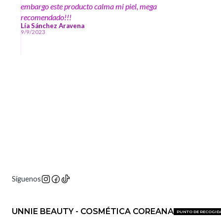
recomiendo el producto. Por ultimo: compren sin miedo, es
embargo este producto calma mi piel, mega
100% original, tenía ese miedo al comprar igual que
recomendado!!!
muchas.
Lía Sánchez Aravena
9/9/2023
Síguenos
UNNIE BEAUTY - COSMÉTICA COREANA
PUNTO DE RECOGID