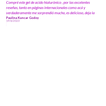
Compré este gel de acido hialurónico , por las excelentes
reseñas, tanto en páginas internacionales como acá y
verdaderamente me sorprendió mucho, es delicioso, deja la
piel, wow, con un glow, con un brillo tan sano, tan hermoso
Paulina Kuncar Godoy
19/6/2023
que claramente me tiene muy contenta, como es estilo aqua
lo está usando también mi hijo de 21 años, le encantó
también.