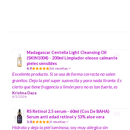
Madagascar Centella Light Cleansing Oil
(SKIN1004) - 200ml Limpiador oleoso calmante
pieles sensibles
4.9
66 reseñas
Excelente producto. Si se usa de forma correcta no salen
granitos. Deja la piel super suavecita y para nada tirante. Es
cierto que tiene fragancia a limón pero no es tan fuerte, es
muy ligero. A menos que sean de nariz sensible, no hay
Krishna Daza
4/2/2026
problema. Soy de piel sensible y por tanto me preocupo
bastante de los productos que uso. Llevo alrededor de 3
RS Retinol 2.5 serum - 60ml (Cos De BAHA)
semanas de uso y mi piel está muy linda, muy suavecita. Si
Serum anti edad retinol y 53% aloe vera
saca impurezas del rostro pero no al nivel que hace la
5.0
4 reseñas
publicidad en plataformas como tik tok, sin embargo
Hidrata y deja la piel luminosa, soy muy alérgica sin