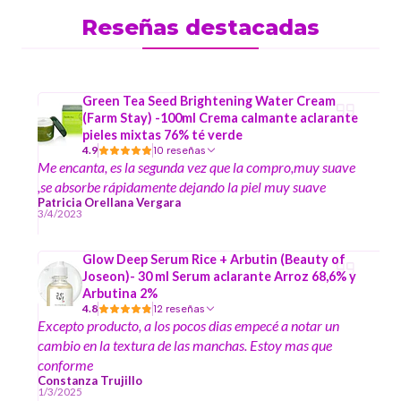
Reseñas destacadas
Green Tea Seed Brightening Water Cream
(Farm Stay) -100ml Crema calmante aclarante
pieles mixtas 76% té verde
4.9
10 reseñas
Me encanta, es la segunda vez que la compro,muy suave
,se absorbe rápidamente dejando la piel muy suave
Patricia Orellana Vergara
3/4/2023
Glow Deep Serum Rice + Arbutin (Beauty of
Joseon)- 30 ml Serum aclarante Arroz 68,6% y
Arbutina 2%
4.8
12 reseñas
Excepto producto, a los pocos dias empecé a notar un
cambio en la textura de las manchas. Estoy mas que
conforme
Constanza Trujillo
1/3/2025