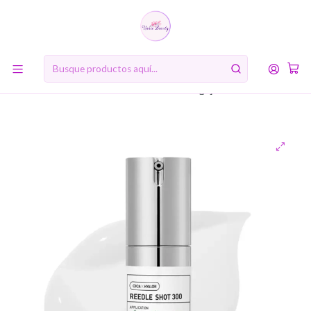
10% de descuento en tu primera compra online. Código: BIENVENIDA10
Inicio
RUTINA DE BELLEZA COREANA
Cuarto Paso: Suero (Serum)
Reedle Shot 300 (VT Cosmetics) - 20 o 50ml Serum
antioxidante con microagujas