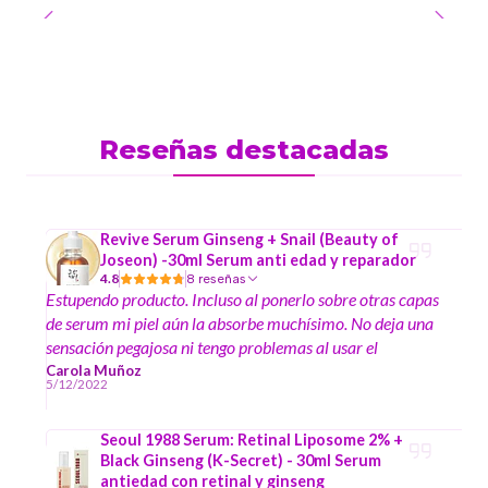
Reseñas destacadas
Revive Serum Ginseng + Snail (Beauty of
Joseon) -30ml Serum anti edad y reparador
4.8
8 reseñas
Estupendo producto. Incluso al ponerlo sobre otras capas
de serum mi piel aún la absorbe muchísimo. No deja una
sensación pegajosa ni tengo problemas al usar el
bloqueador encima. Solo le pongo cuatro estrellas porque
Carola Muñoz
5/12/2022
por el precio viene muy poco producto y la piel absorbe
bastante.
Seoul 1988 Serum: Retinal Liposome 2% +
Black Ginseng (K-Secret) - 30ml Serum
antiedad con retinal y ginseng