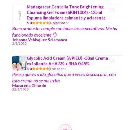
estilo aqua lo está usando también mi hijo de 21 años, le
Madagascar Centella Tone Brightening
encantó también.
Cleansing Gel Foam (SKIN1004) -125ml
Espuma limpiadora calmante y aclarante
5.0
4 reseñas
Buen producto, cumple con todas las expectativas. Me ha
funcionado excelente 👌
Johanna Velásquez Salamanca
2/8/2025
Glycolic Acid Cream (A'PIEU) -50ml Crema
exfoliante AHA 3% + BHA 0,45%
5.0
1 reseña
Pese a que es a ido glocolico que a veces descascara , con
esta crema no se me irrita.
Macarena Ghiardo
22/1/2023