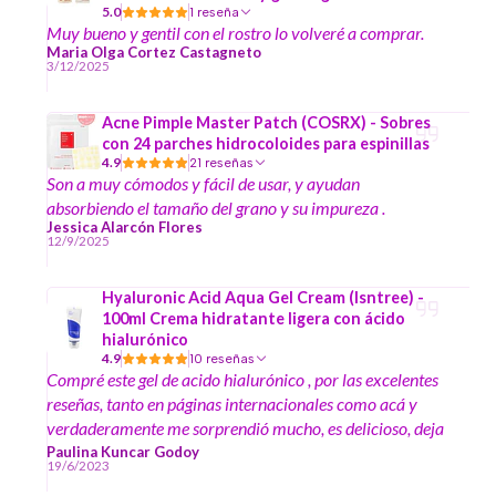
5.0
1 reseña
Muy bueno y gentil con el rostro lo volveré a comprar.
Maria Olga Cortez Castagneto
3/12/2025
Acne Pimple Master Patch (COSRX) - Sobres
con 24 parches hidrocoloides para espinillas
4.9
21 reseñas
Son a muy cómodos y fácil de usar, y ayudan
absorbiendo el tamaño del grano y su impureza .
Jessica Alarcón Flores
12/9/2025
Hyaluronic Acid Aqua Gel Cream (Isntree) -
100ml Crema hidratante ligera con ácido
hialurónico
4.9
10 reseñas
Compré este gel de acido hialurónico , por las excelentes
reseñas, tanto en páginas internacionales como acá y
verdaderamente me sorprendió mucho, es delicioso, deja
la piel, wow, con un glow, con un brillo tan sano, tan
Paulina Kuncar Godoy
19/6/2023
hermoso que claramente me tiene muy contenta, como es