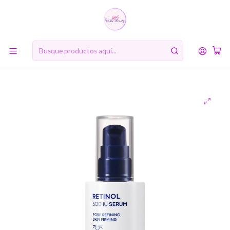
10% de descuento en tu primera compra online. Código: BIENVENIDA10
Inicio
MARCAS
TonyMoly
Retinol 500 IU Serum (Boncept de Tonymoly) - 30ml Serum
antiedad con retinol para pieles sensibles