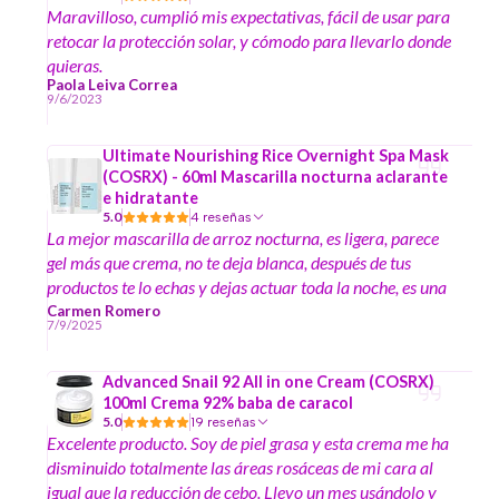
Maravilloso, cumplió mis expectativas, fácil de usar para
retocar la protección solar, y cómodo para llevarlo donde
quieras.
Paola Leiva Correa
9/6/2023
Ultimate Nourishing Rice Overnight Spa Mask
(COSRX) - 60ml Mascarilla nocturna aclarante
e hidratante
5.0
4 reseñas
La mejor mascarilla de arroz nocturna, es ligera, parece
gel más que crema, no te deja blanca, después de tus
productos te lo echas y dejas actuar toda la noche, es una
maravilla ☺️
Carmen Romero
7/9/2025
Advanced Snail 92 All in one Cream (COSRX)
100ml Crema 92% baba de caracol
5.0
19 reseñas
Excelente producto. Soy de piel grasa y esta crema me ha
disminuido totalmente las áreas rosáceas de mi cara al
igual que la reducción de cebo. Llevo un mes usándolo y