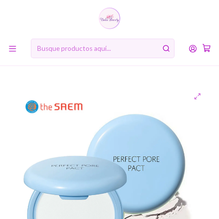
10% de descuento en tu primera compra online. Código: BIENVENIDA10
Inicio
MARCAS
The Saem
Perfect Pore Pact (The Saem) - 12gr Polvo traslúcido
matizador anti grasitud