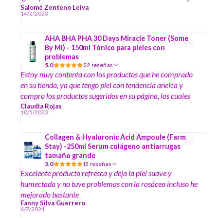
puedo notar que no se ven mis poros abiertos. La crema
Salomé Zenteno Leiva
14/2/2023
es espesa pero con un poco es suficiente para aplicar en
toda la cara y es de fácil absorción, no se siente pesada.
AHA BHA PHA 30 Days Miracle Toner (Some
By Mi) - 150ml Tónico para pieles con
problemas
5.0
22 reseñas
Estoy muy contenta con los productos que he comprado
en su tienda, ya que tengo piel con tendencia aneica y
compro los productos sugeridos en su página, los cuales
me han ayudado mucho a disminuir los granitos en mi
Claudia Rojas
10/5/2023
piel y manchas :)
Collagen & Hyaluronic Acid Ampoule (Farm
Stay) -250ml Serum colágeno antiarrugas
tamaño grande
5.0
13 reseñas
Excelente producto refresca y deja la piel suave y
humectada y no tuve problemas con la rosácea incluso he
mejorado bastante
Fanny Silva Guerrero
6/7/2024