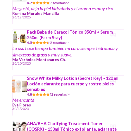
4.7
7 reseñas
Me gustó, deja la piel hidratada y el aroma es muy rico
Romina Morales Mancilla
26/12/2025
Pack Baba de Caracol Tónico 350ml + Serum
250ml (Farm Stay)
4.5
2 reseñas
Lo uso hace tiempo también mi cara siempre hidratada y
sin exesos de grasa y muy suave.
Ma Verónica Montanares Ch.
20/10/2025
Snow White Milky Lotion (Secret Key) - 120 ml
Loción aclarante para cuerpo y rostro pieles
sensibles
4.8
12 reseñas
Me encanta
Eva Flores
30/1/2023
AHA/BHA Clarifying Treatment Toner
(COSRX) - 150ml Tónico exfoliante, aclarante