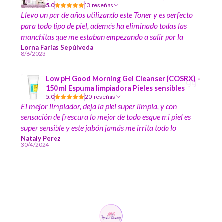
5.0
13 reseñas
Llevo un par de años utilizando este Toner y es perfecto
para todo tipo de piel, además ha eliminado todas las
manchitas que me estaban empezando a salir por la
edad.
Lorna Farías Sepúlveda
8/6/2023
Low pH Good Morning Gel Cleanser (COSRX) -
150 ml Espuma limpiadora Pieles sensibles
5.0
20 reseñas
El mejor limpiador, deja la piel super limpia, y con
sensación de frescura lo mejor de todo esque mi piel es
super sensible y este jabón jamás me irrita todo lo
contrario. Muy bueno
Nataly Perez
30/4/2024