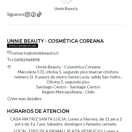
Unnie Beauty
Síguenos
UNNIE BEAUTY - COSMÉTICA COREANA
PUNTO DE RECOGIDA
contacto@unniebeauty.cl
+56982464898
Unnie Beauty - Cosmética Coreana
Marcoleta 572, oficina 5, segundo piso (marcar citófono
número 5). A pasos de metro Santa Lucía, salida San Isidro.,
Oficina 5, segundo piso
Santiago Centro - Santiago Centro
Región Metropolitana - Chile
Ver más detalles
HORARIOS DE ATENCIÓN
CASA MATRIZ SANTA LUCÍA: Lunes a Viernes, de 11 am a 2
pm y de 3 a 7 pm. Sábados, domingos y feriados cerrado.
LOCAL TIPO ISLA EN MALL PLAZA VESPUCIO: Lunes a