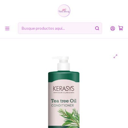
10% de descuento en tu primera compra online. Código: BIENVENIDA10
Inicio
MARCAS
Kerasys
Tea Tree Shampoo o Acondicionador (Kerasys) - Cabellos
grasos