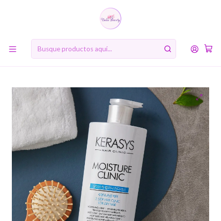
10% de descuento en tu primera compra online. Código: BIENVENIDA10
Inicio
MARCAS
Kerasys
Acondicionador Hidratante Moisture Clinic (Kerasys) -750ml
Para cabellos secos, sin sal ni parabenos