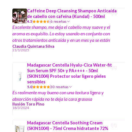
Caffeine Deep Cleansing Shampoo Anticaída
de cabello con cafeína (Kundal) - 500ml
4.5
6 reseñas
Excelente shampo, me deja el cabello muy suave y el
aroma es exquisito. Lo estoy usando en conjunto con
otros tratamientos anticaída y en un mes ya se están
notando cambios.
Claudia Quintana Silva
21/1/2025
Madagascar Centella Hyalu-Cica Water-fit
Sun Serum SPF 50+ y PA++++ - 50ml
(SKIN1004) Protector solar ligero pieles
sensibles
5.0
30 reseñas
Es realmente muy bueno con una textura ligera y
absorción rápida no te deja la cara grasosa
Ilusión Toro Pino
18/3/2024
Madagascar Centella Soothing Cream
(SKIN1004) - 75ml Crema hidratante 72%