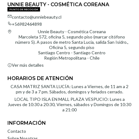
UNNIE BEAUTY - COSMÉTICA COREANA
PUNTO DE RECOGIDA
contacto@unniebeauty.cl
+56982464898
Unnie Beauty - Cosmética Coreana
Marcoleta 572, oficina 5, segundo piso (marcar citófono
número 5). A pasos de metro Santa Lucía, salida San Isidro.,
Oficina 5, segundo piso
Santiago Centro - Santiago Centro
Región Metropolitana - Chile
Ver más detalles
HORARIOS DE ATENCIÓN
CASA MATRIZ SANTA LUCÍA: Lunes a Viernes, de 11 am a 2
pm y de 3 a 7 pm. Sábados, domingos y feriados cerrado.
LOCAL TIPO ISLA EN MALL PLAZA VESPUCIO: Lunes a
Jueves de 10:30 a 20:30, Viernes, sábados y Domingos de 10:30
a 21:00
INFORMACIÓN
Contacto
Sobre Nosotras