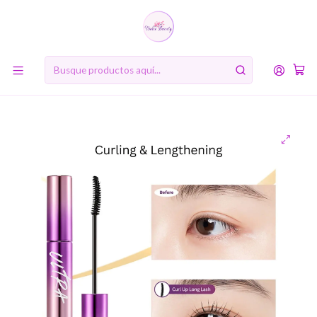
10% de descuento en tu primera compra online. Código: BIENVENIDA10
Inicio
MARCAS
Missha
Ultra Powerproof Thin Mascara Curling & Lenghtening
(Missha) - Máscara de pestañas