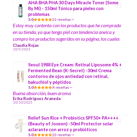
AHA BHA PHA 30 Days Miracle Toner (Some
By Mi) - 150ml Tónico para pieles con
problemas
5.0
22 reseñas
Estoy muy contenta con los productos que he comprado
en su tienda, ya que tengo piel con tendencia aneica y
compro los productos sugeridos en su página, los cuales
me han ayudado mucho a disminuir los granitos en mi
Claudia Rojas
10/5/2023
piel y manchas :)
Seoul 1988 Eye Cream: Retinal Liposome 4% +
Fermented Bean (K-Secret) -30ml Crema
contorno de ojos antiedad con retinal,
bakuchiol y péptidos
5.0
4 reseñas
Buena absorción, buen aroma
Erika Rodríguez Araneda
10/10/2025
Relief Sun Rice + Probiotics SPF50+ PA++++
(Beauty of Joseon) -50ml Protector solar
aclarante con arroz y probióticos
5.0
23 reseñas