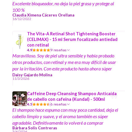
Excelente bloqueador, no deja la piel grasa y protege al
100 %
Claudia Ximena Cáceres Orellana
16/12/2022
The Vita-A Retinal Shot Tightening Booster
(CELIMAX) - 15 ml Serum focalizado antiedad
con retinal
4.9
9 reseñas
Maravilloso. Soy de piel ultra sensible y había probado
otros productos, con retinal y me era muy difícil de usar
por la irritación. Con este producto hasta ahora súper
bien. Lo uso día por medio. Y el tono es más uniforme y
Daisy Gajardo Molina
11/3/2026
algunas líneas de expresión se ven bastante mejor
Caffeine Deep Cleansing Shampoo Anticaída
de cabello con cafeína (Kundal) - 500ml
4.5
6 reseñas
El shampoo hace espuma con muy poca cantidad, deja el
cabello limpio y suave, y el aroma también es súper
agradable. Definitivamente lo volveré a comprar
Bárbara Solís Contreras
3/6/2026