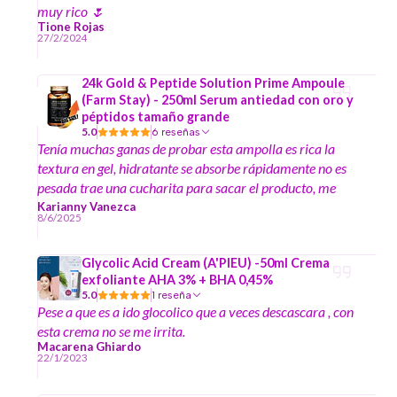
muy rico 🌷
Tione Rojas
27/2/2024
24k Gold & Peptide Solution Prime Ampoule
(Farm Stay) - 250ml Serum antiedad con oro y
péptidos tamaño grande
5.0
6 reseñas
Tenía muchas ganas de probar esta ampolla es rica la
textura en gel, hidratante se absorbe rápidamente no es
pesada trae una cucharita para sacar el producto, me
encantó y el formato es grande
Karianny Vanezca
8/6/2025
Glycolic Acid Cream (A'PIEU) -50ml Crema
exfoliante AHA 3% + BHA 0,45%
5.0
1 reseña
Pese a que es a ido glocolico que a veces descascara , con
esta crema no se me irrita.
Macarena Ghiardo
22/1/2023