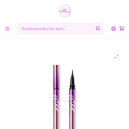
10% de descuento en tu primera compra online. Código: BIENVENIDA10
Inicio
MARCAS
Missha
Ultra Powerproof Thin Pen Liner (Missha) - Delinador líquido
negro alta duración