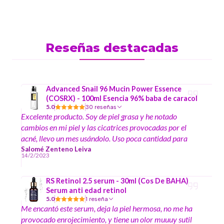
Reseñas destacadas
Advanced Snail 96 Mucin Power Essence
(COSRX) - 100ml Esencia 96% baba de caracol
5.0
30 reseñas
Excelente producto. Soy de piel grasa y he notado
cambios en mi piel y las cicatrices provocadas por el
acné, llevo un mes usándolo. Uso poca cantidad para
aplicarlo en mi cara y es de rápida absorción. Me está
Salomé Zenteno Leiva
14/2/2023
gustando este producto, es lo que hace mucho estaba
buscando.
RS Retinol 2.5 serum - 30ml (Cos De BAHA)
Serum anti edad retinol
5.0
1 reseña
Me encantó este serum, deja la piel hermosa, no me ha
provocado enrojecimiento, y tiene un olor muuuy sutil