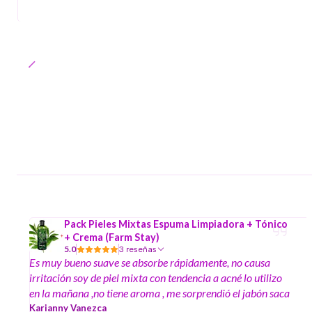
Pack Pieles Mixtas Espuma Limpiadora + Tónico
+ Crema (Farm Stay)
5.0
3 reseñas
Es muy bueno suave se absorbe rápidamente, no causa
irritación soy de piel mixta con tendencia a acné lo utilizo
en la mañana ,no tiene aroma , me sorprendió el jabón saca
la gratitud y es súper fácil de enjugar, el tónico es espeso
Karianny Vanezca