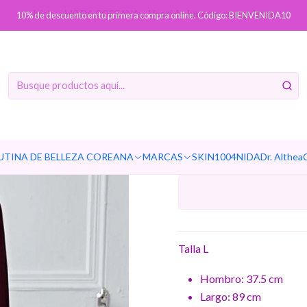
Inicio
MODA COREANA
Vestido lunares manga larga
10% de descuento en tu primera compra online. Código: BIENVENIDA10
Vestid
Ag
Cantidad
UTINA DE BELLEZA COREANA
MARCAS
SKIN1004
NIDA
Dr. Althea
Talla L
Hombro: 37.5 cm
Largo: 89 cm