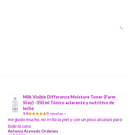
Milk Visible Difference Moisture Toner (Farm
Stay) -350 ml Tónico aclarante y nutritivo de
leche
5.0
5 reseñas
me gusto mucho, no irrita la piel y con un poco alcanza para
toda la cara
Antonia Acevedo Ordenes
23/5/2023