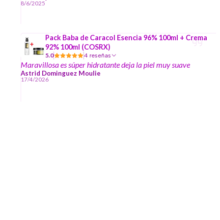
8/6/2025
calmante, la crema es ligera se absorbe rápidamente te da
una sensación de frescor
Pack Baba de Caracol Esencia 96% 100ml + Crema
92% 100ml (COSRX)
5.0
4 reseñas
Maravillosa es súper hidratante deja la piel muy suave
Astrid Dominguez Moulie
17/4/2026