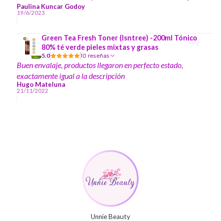
piel, wow, con un glow, con un brillo tan sano, tan hermoso
Paulina Kuncar Godoy
19/6/2023
que claramente me tiene muy contenta, como es estilo aqua
lo está usando también mi hijo de 21 años, le encantó
Green Tea Fresh Toner (Isntree) -200ml Tónico
también.
80% té verde pieles mixtas y grasas
5.0
10 reseñas
Buen envalaje, productos llegaron en perfecto estado,
exactamente igual a la descripción
Hugo Mateluna
21/11/2022
Unnie Beauty