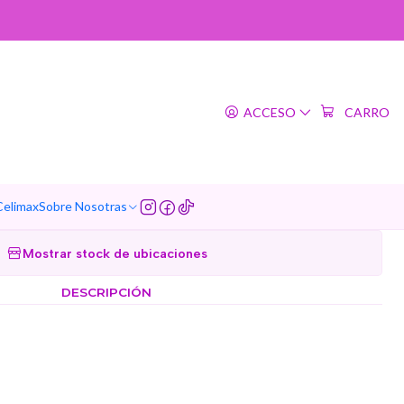
|
o lunares manga larga
ACCESO
CARRO
regar al Carro
Comprar ahora
Agregar a la lista de favoritos
Celimax
Sobre Nosotras
Mostrar stock de ubicaciones
DESCRIPCIÓN