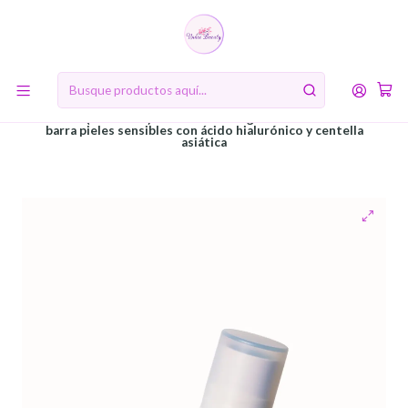
10% de descuento en tu primera compra online. Código: BIENVENIDA10
Inicio
RUTINA DE BELLEZA COREANA
Sexto paso: Protector Solar
Madagascar Centella Hyalu-Cica Silky-Fit Sun Stick SPF50+
PA++++ (SKIN1004) - Versión mini 7gr Protector solar en
barra pieles sensibles con ácido hialurónico y centella
asiática