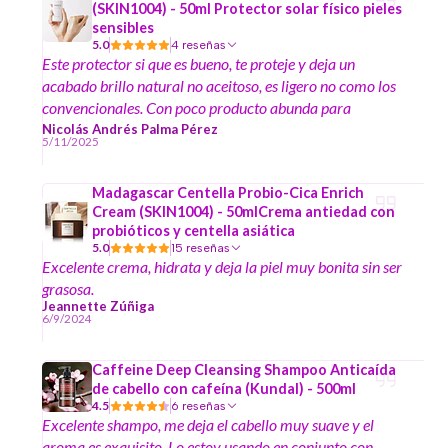
(SKIN1004) - 50ml Protector solar físico pieles
sensibles
5.0
4 reseñas
Este protector si que es bueno, te proteje y deja un
acabado brillo natural no aceitoso, es ligero no como los
convencionales. Con poco producto abunda para
bastante área ; El mejor protector que he probado.
Nicolás Andrés Palma Pérez
5/11/2025
Madagascar Centella Probio-Cica Enrich
Cream (SKIN1004) - 50mlCrema antiedad con
probióticos y centella asiática
5.0
15 reseñas
Excelente crema, hidrata y deja la piel muy bonita sin ser
grasosa.
Jeannette Zúñiga
6/9/2024
Caffeine Deep Cleansing Shampoo Anticaída
de cabello con cafeína (Kundal) - 500ml
4.5
6 reseñas
Excelente shampo, me deja el cabello muy suave y el
aroma es exquisito. Lo estoy usando en conjunto con