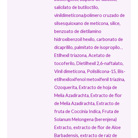
salicilato de butiloctilo,
vinildimeticona/​polímero cruzado de
silsesquioxano de meticona, sílice,
benzoato de dietilamino
hidroxibenzoil hexilo, carbonato de
dicaprililo, palmitato de isopropilo. ,
Etilhexil triazona, Acetato de
tocoferilo, Dietilhexil 2,6-naftalato,
Vinil dimeticona, Polisilicona-15, Bis-
etilhexiloxifenol metoxifenil triazina,
Ozoquerita, Extracto de hoja de
Melia Azadirachta, Extracto de flor
de Melia Azadirachta, Extracto de
fruta de Coccinia Indica, Fruta de
Solanum Melongena (berenjena)
Extracto, extracto de flor de Aloe
Barbadensis, extracto de raíz de