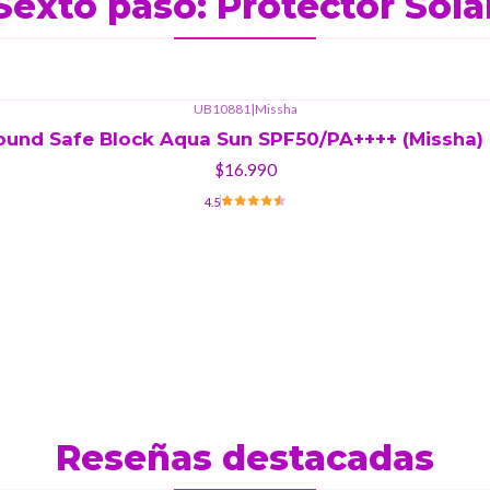
Sexto paso: Protector Sola
UB10881
|
Missha
round Safe Block Aqua Sun SPF50/PA++++ (Missha) 
$16.990
4.5
Reseñas destacadas