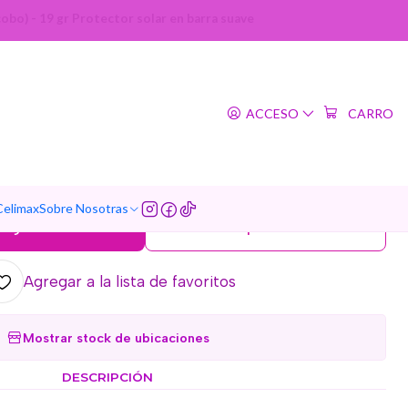
o) - 19 gr Protector solar en barra suave
|
Soft Sun Stick SPF50+
ACCESO
CARRO
ocobo) - 19 gr Protector
ar en barra suave
5.0
6 reseñas
Celimax
Sobre Nosotras
regar al Carro
Comprar ahora
Agregar a la lista de favoritos
Mostrar stock de ubicaciones
DESCRIPCIÓN