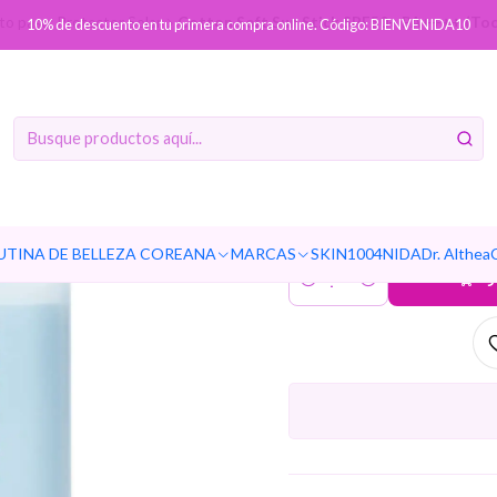
to paso: Protector Solar
Cotton Soft Sun Stick SPF50+ PA++++ (Tocob
10% de descuento en tu primera compra online. Código: BIENVENIDA10
Cotton 
PA++++ (T
sol
UTINA DE BELLEZA COREANA
MARCAS
SKIN1004
NIDA
Dr. Althea
Ag
Cantidad