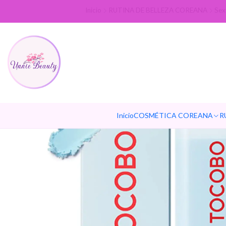
Inicio
RUTINA DE BELLEZA COREANA
Sex
Inicio
COSMÉTICA COREANA
R