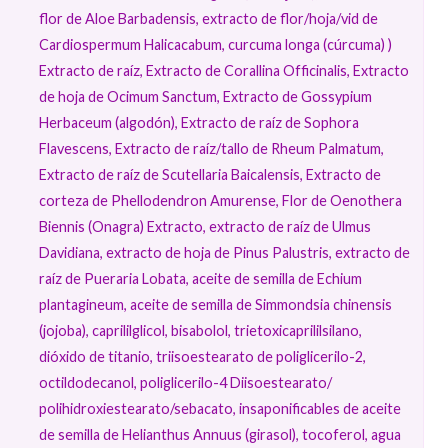
flor de Aloe Barbadensis, extracto de flor/hoja/vid de
Cardiospermum Halicacabum, curcuma longa (cúrcuma) )
Extracto de raíz, Extracto de Corallina Officinalis, Extracto
de hoja de Ocimum Sanctum, Extracto de Gossypium
Herbaceum (algodón), Extracto de raíz de Sophora
Flavescens, Extracto de raíz/tallo de Rheum Palmatum,
Extracto de raíz de Scutellaria Baicalensis, Extracto de
corteza de Phellodendron Amurense, Flor de Oenothera
Biennis (Onagra) Extracto, extracto de raíz de Ulmus
Davidiana, extracto de hoja de Pinus Palustris, extracto de
raíz de Pueraria Lobata, aceite de semilla de Echium
plantagineum, aceite de semilla de Simmondsia chinensis
(jojoba), caprililglicol, bisabolol, trietoxicaprililsilano,
dióxido de titanio, triisoestearato de poliglicerilo-2,
octildodecanol, poliglicerilo-4 Diisoestearato/​
polihidroxiestearato/​sebacato, insaponificables de aceite
de semilla de Helianthus Annuus (girasol), tocoferol, agua