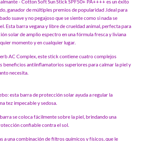
 calmante - Cotton Soft Sun Stick SPF50+ PA++++ es un éxito
do, ganador de múltiples premios de popularidad .Ideal para
bado suave y no pegajoso que se siente como si nada se
el. Esta barra vegana y libre de crueldad animal, perfecta para
ción solar de amplio espectro en una fórmula fresca y liviana
lquier momento y en cualquier lugar.
Herb AC Complex, este stick contiene cuatro complejos
 beneficios antiinflamatorios superiores para calmar la piel y
nto necesita.
ebo: esta barra de protección solar ayuda a regular la
na tez impecable y sedosa.
 barra se coloca fácilmente sobre la piel, brindando una
otección confiable contra el sol.
 a una combinación de filtros químicos y físicos, que le