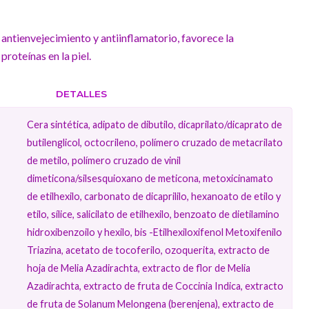
 antienvejecimiento y antiinflamatorio, favorece la
roteínas en la piel.
DETALLES
Cera sintética, adipato de dibutilo, dicaprilato/dicaprato de
butilenglicol, octocrileno, polímero cruzado de metacrilato
de metilo, polímero cruzado de vinil
dimeticona/silsesquioxano de meticona, metoxicinamato
de etilhexilo, carbonato de dicaprililo, hexanoato de etilo y
etilo, sílice, salicilato de etilhexilo, benzoato de dietilamino
hidroxibenzoilo y hexilo, bis -Etilhexiloxifenol Metoxifenilo
Triazina, acetato de tocoferilo, ozoquerita, extracto de
hoja de Melia Azadirachta, extracto de flor de Melia
Azadirachta, extracto de fruta de Coccinia Indica, extracto
de fruta de Solanum Melongena (berenjena), extracto de