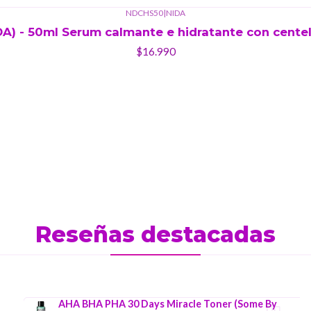
NDCHS50
|
NIDA
A) - 50ml Serum calmante e hidratante con centell
$16.990
Reseñas destacadas
AHA BHA PHA 30 Days Miracle Toner (Some By