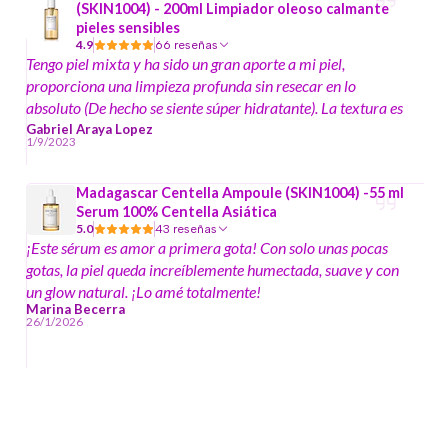
(SKIN1004) - 200ml Limpiador oleoso calmante
pieles sensibles
4.9
66 reseñas
Tengo piel mixta y ha sido un gran aporte a mi piel,
proporciona una limpieza profunda sin resecar en lo
absoluto (De hecho se siente súper hidratante). La textura es
súper ligera y emulsiona muy bien. A ayudado a reducir la
Gabriel Araya Lopez
1/9/2023
sensibilidad de mi piel y a recuperar su barrera protectora
más rápido
Madagascar Centella Ampoule (SKIN1004) -55 ml
Serum 100% Centella Asiática
5.0
43 reseñas
¡Este sérum es amor a primera gota! Con solo unas pocas
gotas, la piel queda increíblemente humectada, suave y con
un glow natural. ¡Lo amé totalmente!
Marina Becerra
26/1/2026