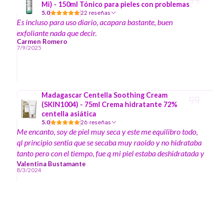
Mi) - 150ml Tónico para pieles con problemas
5.0
22 reseñas
Es incluso para uso diario, acapara bastante, buen
exfoliante nada que decir.
Carmen Romero
7/9/2025
Madagascar Centella Soothing Cream
(SKIN1004) - 75ml Crema hidratante 72%
centella asiática
5.0
26 reseñas
Me encanto, soy de piel muy seca y este me equilibro todo,
ql principio sentia que se secaba muy raoido y no hidrataba
tanto pero con el tiempo, fue q mi piel estaba deshidratada y
por eso la sensacion, al rato q lo ocupe vi mi piel controlada
Valentina Bustamante
8/3/2024
ilumunada suave y hermosa recomendado (Soy piel con
rosacea)