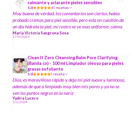
calmante y aclarante pieles sensibles
5.0
41 reseñas
Muy buena de verdad, los comentarios son ciertos, había
probado cremas para piel sensible, pero esta en cuestión de
un día hidrata la piel, mi rostro se ve mas uniforme, calma
los rojeces y la irritación sobre todo ahora que empieza el
Maria Victoria Sangrona Sosa
27/9/2025
sol muy fuerte
Clean It Zero Cleansing Balm Pore Clarifying
(Banila co) - 100 ml Limpiador oleoso para pieles
grasas exfoliante
5.0
1 reseña
Dios, es maravilloso rápido y deja mi piel suave y luminosa,
además de que a limpiado muy bien mis poros y ya no se
ven los puntos negros en la nariz
Yadira Lucero
1/2/2024