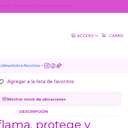
an24) - Sobre con 36 parches anti acné
|
edi Patch Special Mix
ACCESO
CARRO
lian24) - Sobre con 36
arches anti acné
regar al Carro
Comprar ahora
Celimax
Sobre Nosotras
Agregar a la lista de favoritos
Mostrar stock de ubicaciones
DESCRIPCIÓN
flama, protege y