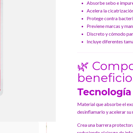
Absorbe sebo e impurez
Acelera la cicatrización
Protege contra bacteri
Previene marcas y man
Discreto y cómodo para
Incluye diferentes tam
🌿 Compo
beneficio
Tecnología
Material que absorbe el exc
desinflamarlo y acelerar su
Crea una barrera protectora
reduciendo el riesgo de inf