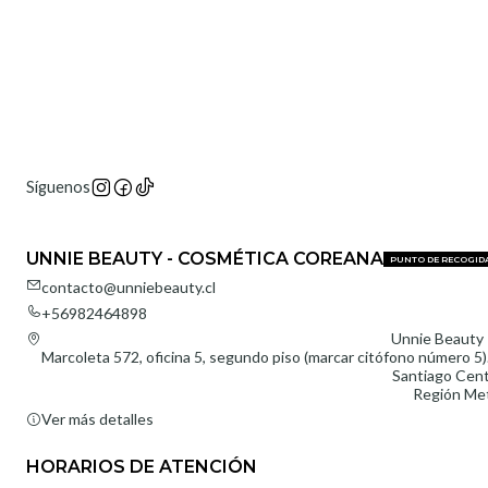
Síguenos
UNNIE BEAUTY - COSMÉTICA COREANA
PUNTO DE RECOGID
contacto@unniebeauty.cl
+56982464898
Unnie Beauty 
Marcoleta 572, oficina 5, segundo piso (marcar citófono número 5).
Santiago Cent
Región Met
Ver más detalles
HORARIOS DE ATENCIÓN