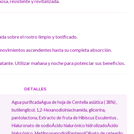
sa, resistente y revitalizada.
da sobre el rostro limpio y tonificado.
movimientos ascendentes hasta su completa absorción.
atante. Utilizar mañana y noche para potenciar sus beneficios.
DETALLES
Agua purificadaAgua de hoja de Centella asiática ( 38%) ,
butilenglicol, 1,2-Hexanodiolniacinamida​, glicerina,
pantolactona, Extracto de fruta de Hibiscus Esculentus ,
Hialuronato de sodioÁcido hialurónico hidrolizadoÁcido
hialurónico, MetilpropanodiolPantenol​Olivato de cetearilo