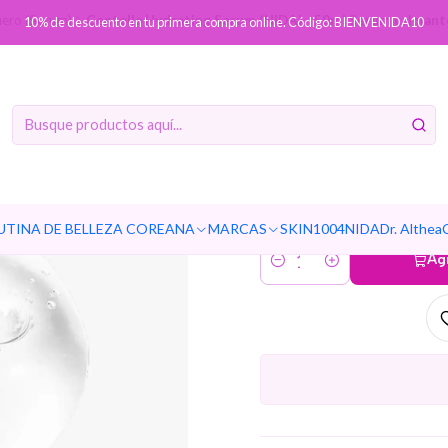
uero (Serum)
Centella Hydrating Serum (NIDA) - 50ml Serum calmante 
10% de descuento en tu primera compra online. Código: BIENVENIDA10
Centella 
50ml Seru
con cen
UTINA DE BELLEZA COREANA
MARCAS
SKIN1004
NIDA
Dr. Althea
Ag
Cantidad