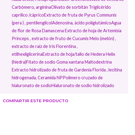
Carbómero​, argininaOlivato de sorbitán Triglicérido
caprílico /cápricoExtracto de fruta de Pyrus Communis
(pera ) , pentilenglicolAdenosina​, ácido poliglutámicoAgua
de flor de Rosa Damascena Extracto de hoja de Artemisia
Princeps , extracto de fruto de Cucumis Melo (melón) ,
extracto de raíz de Iris Florentina ,
etilhexilglicerinaExtracto de hoja/tallo de Hedera Helix
(hiedra)Fitato de sodio Goma xantana Maltodextrina​
Extracto hidrolizado de fruta de Gardenia Florida , lecitina
hidrogenada, Ceramida NPPolímero cruzado de
hialuronato de sodioHialuronato de sodio hidrolizado
COMPARTIR ESTE PRODUCTO