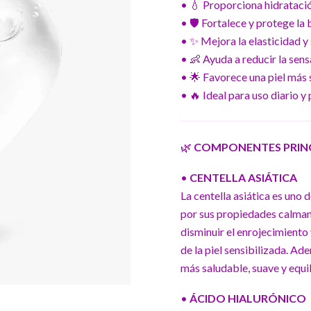
• 💧 Proporciona hidrataci
• 🛡️ Fortalece y protege la
• ✨ Mejora la elasticidad y 
• 👶 Ayuda a reducir la sens
• 🌟 Favorece una piel más 
• 🔥 Ideal para uso diario y 
🌿
COMPONENTES PRINCI
•
CENTELLA ASIÁTICA
La centella asiática es uno
por sus propiedades calmant
disminuir el enrojecimiento
de la piel sensibilizada. Ad
más saludable, suave y equi
•
ÁCIDO HIALURÓNICO