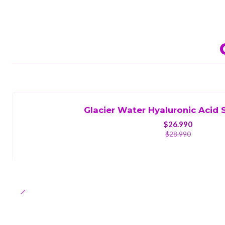
-7%
OFF
Glacier Water Hyaluronic Acid 
$26.990
$28.990