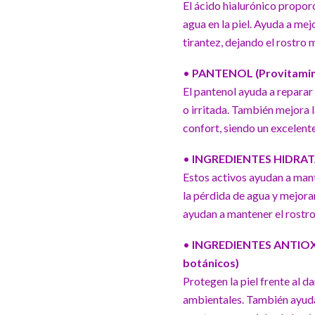
El ácido hialurónico proporc
agua en la piel. Ayuda a mejo
tirantez, dejando el rostro m
•
PANTENOL (Provitamin
El pantenol ayuda a reparar 
o irritada. También mejora 
confort, siendo un excelente
•
INGREDIENTES HIDRATAN
Estos activos ayudan a mant
la pérdida de agua y mejoran
ayudan a mantener el rostro
•
INGREDIENTES ANTIOXID
botánicos)
Protegen la piel frente al d
ambientales. También ayuda