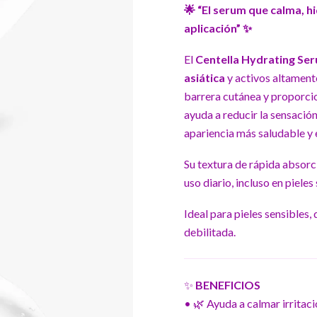
🌟 “El serum que calma, hi
aplicación” ✨
El
Centella Hydrating Se
asiática
y activos altamente
barrera cutánea y proporcio
ayuda a reducir la sensación 
apariencia más saludable y 
Su textura de rápida absorci
uso diario, incluso en pieles
Ideal para pieles sensibles,
debilitada.
✨
BENEFICIOS
• 🌿 Ayuda a calmar irritaci