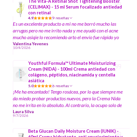
The Vita-A Retinal Shot Tightening Booster
(CELIMAX) - 15 ml Serum focalizado antiedad
con retinal
4.9
9 reseñas
Es un excelente producto a mi no me borró mucho las
arrugas pero no me irrito nada y me ayudó con el acne
mucho asiqie lo recomiendo arto el envío fue rápido yo
era de stgo y se demoraba uno dos días como mucho me
Valentina Yevenes
10/4/2026
vine a vivir al sur pucon y se demoró tres días muy rápido
y todo llega intacto asiqie se los recomiendo y son todos
Youthful Formula™ Ultimate Moisturizing
originales
Cream (NIDA) - 100ml Crema antiedad con
colágeno, péptidos, niacinamida y centella
asiática
5.0
6 reseñas
​¡Me ha encantado! Tengo rosácea, por lo que siempre me
da miedo probar productos nuevos, pero la Crema Nida
no me irrita en lo absoluto. Al contrario, la ocupo solo de
noche y me deja la piel súper suave y brillante. Se nota el
Laura Silva
9/7/2026
cambio desde el primer uso. ¡Totalmente recomendada!
Beta Glucan Daily Moisture Cream (IUNIK) -
60ml Crema hidratante, anti envejecimiento y