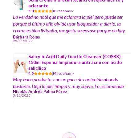
aclarante
5.0
10 reseñas
La verdad no noté que me aclarara la piel pero puede ser
porque el último año olvidé usar bloqueador a diario, la
crema es bien livianita, me gusta su envase porque no hay
que me meter el dedo por lo tanto se mantiene limpio el
Bárbara Rojas
25/11/2022
producto, hidrata bien mi piel seca y no deja residuos, se
puede maquillar encima
Salicylic Acid Daily Gentle Cleanser (COSRX) -
150ml Espuma limpiadora anti acné con ácido
salicílico
4.9
19 reseñas
Muy buen producto, con un poco de contenido abunda
bastante. Deja la piel limpia y muy suave. Lo recomiendo
Nicolás Andrés Palma Pérez
5/11/2025