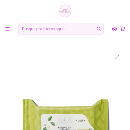
10% de descuento en tu primera compra online. Código: BIENVENIDA10
Inicio
MARCAS
The Saem
Healing Tea Garden Green Tea Cleansing Tissue (The Saem) -
Toallitas faciales de limpieza 20 unidades