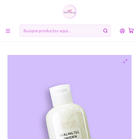
10% de descuento en tu primera compra online. Código: BIENVENIDA10
Inicio
MARCAS
The Saem
Healing Tea Garden Green Tea Cleansing Water (The Saem)
-300ml Agua de limpieza té verde