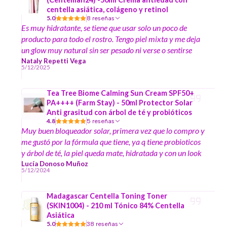
centella asiática, colágeno y retinol
5.0
8 reseñas
Es muy hidratante, se tiene que usar solo un poco de
producto para todo el rostro. Tengo piel mixta y me deja
un glow muy natural sin ser pesado ni verse o sentirse
óleoso.
Nataly Repetti Vega
5/12/2025
Tea Tree Biome Calming Sun Cream SPF50+
PA++++ (Farm Stay) - 50ml Protector Solar
Anti grasitud con árbol de té y probióticos
4.8
5 reseñas
Muy buen bloqueador solar, primera vez que lo compro y
me gustó por la fórmula que tiene, ya q tiene probioticos
y árbol de té, la piel queda mate, hidratada y con un look
muy bonito, tiene aroma herbal lo cual lo hace sentir aún
Lucía Donoso Muñoz
5/12/2024
más natural.
Madagascar Centella Toning Toner
(SKIN1004) - 210 ml Tónico 84% Centella
Asiática
5.0
38 reseñas