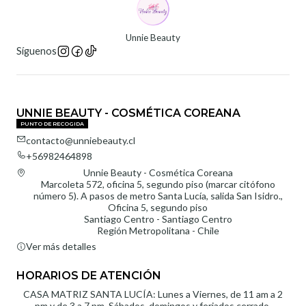
Unnie Beauty
Síguenos
UNNIE BEAUTY - COSMÉTICA COREANA
PUNTO DE RECOGIDA
contacto@unniebeauty.cl
+56982464898
Unnie Beauty - Cosmética Coreana
Marcoleta 572, oficina 5, segundo piso (marcar citófono
número 5). A pasos de metro Santa Lucía, salida San Isidro.,
Oficina 5, segundo piso
Santiago Centro - Santiago Centro
Región Metropolitana - Chile
Ver más detalles
HORARIOS DE ATENCIÓN
CASA MATRIZ SANTA LUCÍA: Lunes a Viernes, de 11 am a 2
pm y de 3 a 7 pm. Sábados, domingos y feriados cerrado.