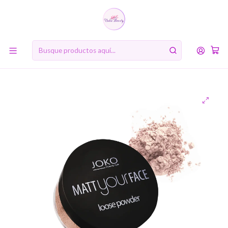
10% de descuento en tu primera compra online. Código: BIENVENIDA10
Inicio
MARCAS
COSMÉTICA USA
Matt Your Face Loose Powder (JOKO) Polvo Matificante
Transparente o con Color