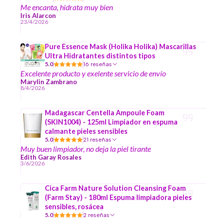
Me encanta, hidrata muy bien
Iris Alarcon
23/4/2026
Pure Essence Mask (Holika Holika) Mascarillas
Ultra Hidratantes distintos tipos
5.0
16 reseñas
Excelente producto y exelente servicio de envío
Marylin Zambrano
8/4/2026
Madagascar Centella Ampoule Foam
(SKIN1004) - 125ml Limpiador en espuma
calmante pieles sensibles
5.0
21 reseñas
Muy buen limpiador, no deja la piel tirante
Edith Garay Rosales
3/6/2026
Cica Farm Nature Solution Cleansing Foam
(Farm Stay) - 180ml Espuma limpiadora pieles
sensibles, rosácea
5.0
2 reseñas