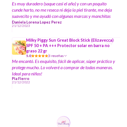
Es muy duradero (saque casi el año) y con un poquito
cunde harto, no me reseca ni deja la piel tirante, me deja
suavecito y me ayudó con algunas marcas y manchitas
de acné y también cuando tengo algún brote (tengo piel
Daniela Lorena Lopez Perez
21/12/2023
mixta sensible y tendencia al acné) y buen precio por todo
lo que dura
Milky Piggy Sun Great Block Stick (Elizavecca)
SPF 50 + PA +++ Protector solar en barra no
graso 22 gr
5.0
3 reseñas
Me encantó. Es exquisito, fácil de aplicar, súper práctico y
protege mucho. Lo volveré a comprar de todas maneras.
Ideal para niños!
Pia Fierro
21/12/2022